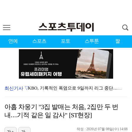
연예
스포츠
포토
스투툰
짤
최신기사 ▽
KBO, 기록적인 폭염으로 9일까지 리그 중단…내달 6…
이강인, 드디어 아틀레티코 선수단과 만났다…시메오네 감…
아홉 차웅기 "3집 발매는 처음, 2집만 두 번
대한축구협회, 외국인 심판 7차례 성접대 의혹…이 기간…
내…기적 같은 일 감사" [ST현장]
3승 사냥 시동 건 서교림 "샷·퍼트 만족스러워…좋은 …
작성 : 2026년 07월 08일(수) 14:08
가+
가-
박지훈, 9월 잠실실내체육관서 앙코르 콘서트 개최