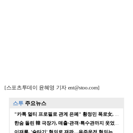
[스포츠투데이 윤혜영 기자 ent@stoo.com]
스투
주요뉴스
"카톡 멀티 프로필로 관계 은폐" 황정민 폭로女, 문자…
한숨 돌린 韓 극장가, 매출·관객·특수관까지 웃었다 […
이재룡, '술타기' 혐의로 재판…음주운전 혐의는 미적용…