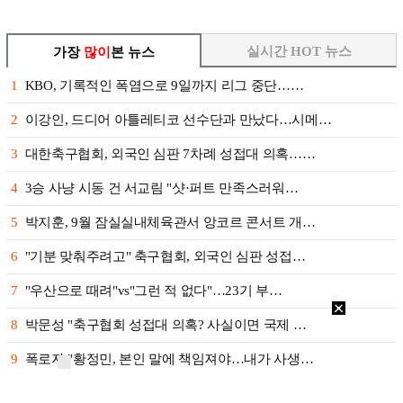
실시간 HOT 뉴스
가장
많이
본 뉴스
1
KBO, 기록적인 폭염으로 9일까지 리그 중단……
2
이강인, 드디어 아틀레티코 선수단과 만났다…시메…
3
대한축구협회, 외국인 심판 7차례 성접대 의혹……
4
3승 사냥 시동 건 서교림 "샷·퍼트 만족스러워…
5
박지훈, 9월 잠실실내체육관서 앙코르 콘서트 개…
6
"기분 맞춰주려고" 축구협회, 외국인 심판 성접…
7
"우산으로 때려"vs"그런 적 없다"…23기 부…
8
박문성 "축구협회 성접대 의혹? 사실이면 국제 …
9
폭로자 "황정민, 본인 말에 책임져야…내가 사생…
10
'주장 완장' 김민재, 한국 떠나기 전 뮌헨 동…