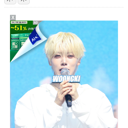
"기분 맞춰주려고" 축구협회, 외국인 심판 성접대 의혹…
X
"우산으로 때려"vs"그런 적 없다"…23기 부부 엇갈…
박문성 "축구협회 성접대 의혹? 사실이면 국제 망신…사…
폭로자 "황정민, 본인 말에 책임져야…내가 사생활에 초…
'주장 완장' 김민재, 한국 떠나기 전 뮌헨 동료들에게…