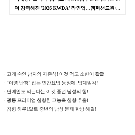
더 강력해진 '2026 KWDA' 라인업…앰퍼샌드원·나…