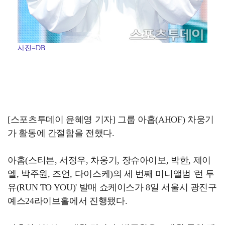
사진=DB
[스포츠투데이 윤혜영 기자] 그룹 아홉(AHOF) 차웅기
가 활동에 간절함을 전했다.
아홉(스티븐, 서정우, 차웅기, 장슈아이보, 박한, 제이
엘, 박주원, 즈언, 다이스케)의 세 번째 미니앨범 '런 투
유(RUN TO YOU)' 발매 쇼케이스가 8일 서울시 광진구
예스24라이브홀에서 진행됐다.