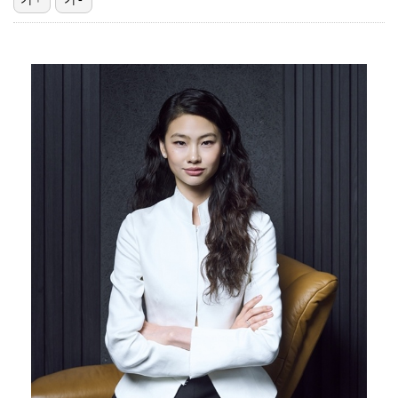
"언론사 대표·국회의원도"…최연청, 판사 남편까지 화려…
'첫 승 도전' 장은수 "우승 의식하기보다 내 플레이에…
박지민 아나운서 "발리까지 갔는데…'피의 게임2' 출연…
한국 남자배구, 중국 3-0 완파하고 동아시아선수권 결…
'서명관·야고 연속골' 울산, 동해안 더비서 포항 제압…