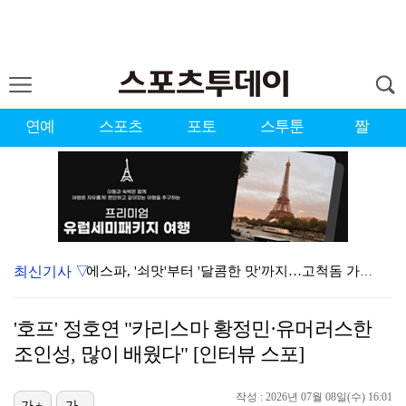
연예
스포츠
포토
스투툰
짤
최신기사 ▽
에스파, '쇠맛'부터 '달콤한 맛'까지…고척돔 가득 채…
블랙핑크, 10주년 행사 논란에 사과 "커뮤니케이션 문…
'호프' 정호연 "카리스마 황정민·유머러스한
에스파, 고척돔 입성…공연 시작 40분 만에 첫 인사 …
조인성, 많이 배웠다" [인터뷰 스포]
'리그 2연패 정조준' 아스널, 뉴캐슬서 기마랑이스 영…
작성 : 2026년 07월 08일(수) 16:01
가+
가-
에스파 고척돔 공연에 반가운 얼굴…아이들 미연·트와이스…