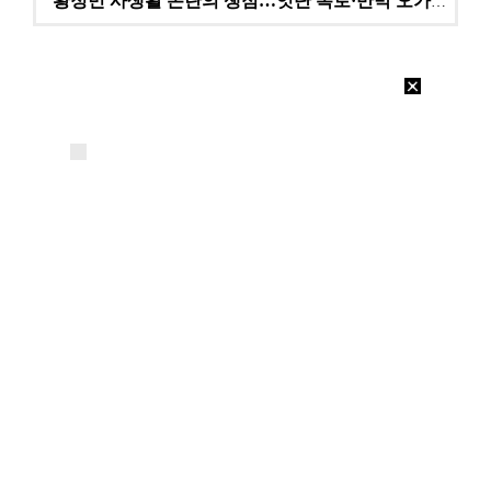
황정민 사생활 논란의 쟁점…잇단 폭로·반박 오가는 소모…