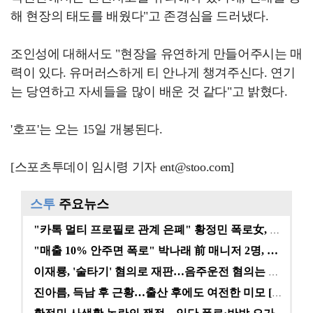
해 현장의 태도를 배웠다"고 존경심을 드러냈다.
조인성에 대해서도 "현장을 유연하게 만들어주시는 매
력이 있다. 유머러스하게 티 안나게 챙겨주신다. 연기
는 당연하고 자세들을 많이 배운 것 같다"고 밝혔다.
'호프'는 오는 15일 개봉된다.
[스포츠투데이 임시령 기자 ent@stoo.com]
스투
주요뉴스
"카톡 멀티 프로필로 관계 은폐" 황정민 폭로女, 문자…
"매출 10% 안주면 폭로" 박나래 前 매니저 2명, …
이재룡, '술타기' 혐의로 재판…음주운전 혐의는 미적용…
진아름, 득남 후 근황…출산 후에도 여전한 미모 [스타…