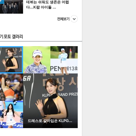
데뷔는 쉬워도 생존은 어렵
다…K팝 아이돌 …
스투펀
US
이 본 뉴스
스포츠
포토
드레스로 갈아입은 KLPGA …