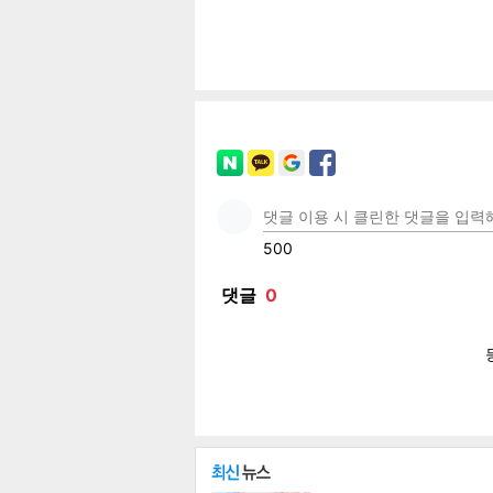
페이
트위
카카
밴드
네이
기