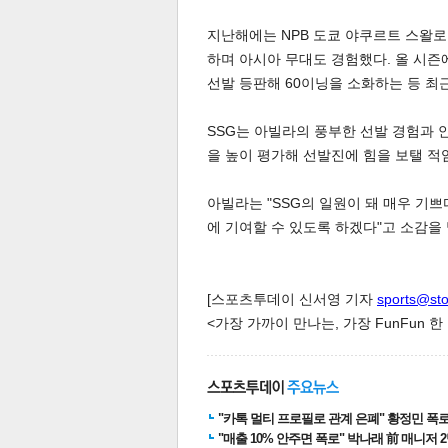
지난해에는 NPB 도쿄 야쿠르트 스왈로스에
하며 아시아 무대도 경험했다. 올 시즌
선발 등판해 60이닝을 소화하는 등 최
스북
터 공
달기
공유
버블
SSG는 아빌라의 풍부한 선발 경험과 
을 높이 평가해 선발진에 힘을 보탤 적
아빌라는 "SSG의 일원이 돼 매우 기쁘
에 기여할 수 있도록 하겠다"고 소감을
[스포츠투데이 신서영 기자
sports@st
<가장 가까이 만나는, 가장 FunFun 
"카톡 멀티 프로필로 관계 은폐" 황정민 폭로女
"매출 10% 안주면 폭로" 박나래 前 매니저 