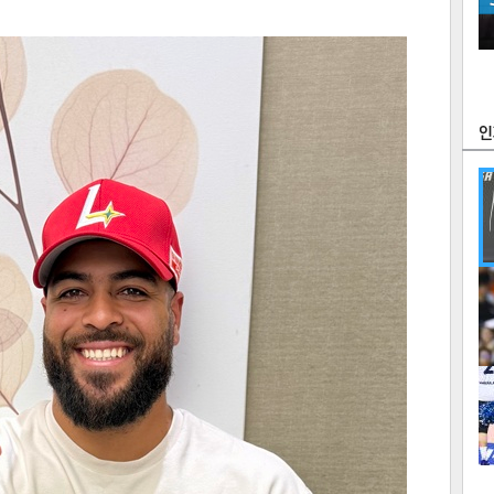
츠
라이프
포토
만화
FOC
많
연예
1
2
텍스
텍스
url 복
인쇄
목록