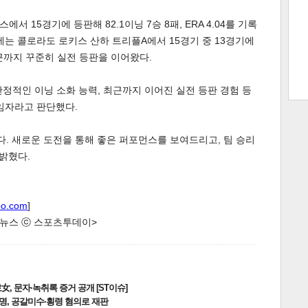
서 15경기에 등판해 82.1이닝 7승 8패, ERA 4.04를 기록
에는 콜로라도 로키스 산하 트리플A에서 15경기 중 13경기에
근까지 꾸준히 실전 등판을 이어왔다.
트 크
트 축
사
하기
보기
스
안정적인 이닝 소화 능력, 최근까지 이어진 실전 등판 경험 등
임자라고 판단했다.
다. 새로운 도전을 통해 좋은 퍼포먼스를 보여드리고, 팀 승리
 밝혔다.
oo.com
]
한 뉴스 ⓒ 스포츠투데이>
, 문자·녹취록 증거 공개 [ST이슈]
2명, 공갈미수·횡령 혐의로 재판