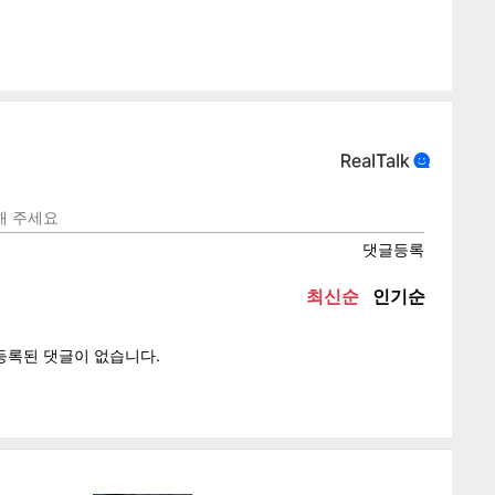
텍스
텍스
url 복
인쇄
목록