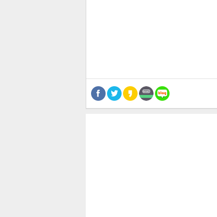
공유
유
로그