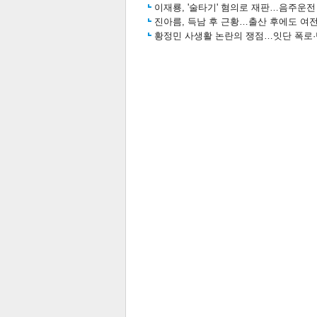
이재룡, '술타기' 혐의로 재판…음주운
진아름, 득남 후 근황…출산 후에도 여전
황정민 사생활 논란의 쟁점…잇단 폭로·반
보
관련뉴스