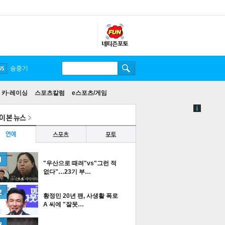
송중기
카·레이싱
스포츠칼럼
e스포츠/게임
"우산으로 때려"vs"그런 적
없다"…23기 부…
황정민 20년 팬, 사생활 폭로
A 씨에 "잘못…