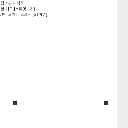
전 혐의는 미적용
한 미모 [스타엿보기]
박 오가는 소모전 [ST이슈]