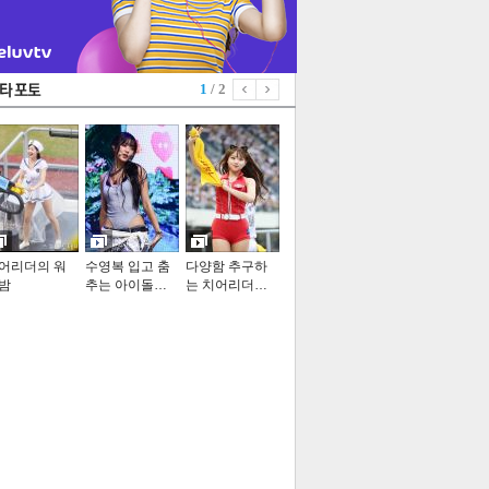
1
/ 2
어리더의 워
수영복 입고 춤
다양함 추구하
밤
추는 아이돌…
는 치어리더…