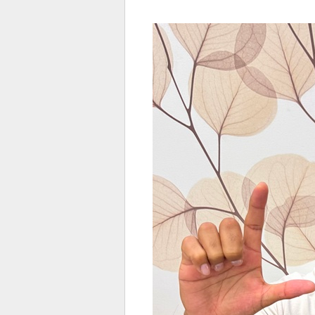
전
로그
즐겨찾기
많이 본 뉴스
최신 뉴스
연예
스포
페이
트위
댓글
밴드
네이