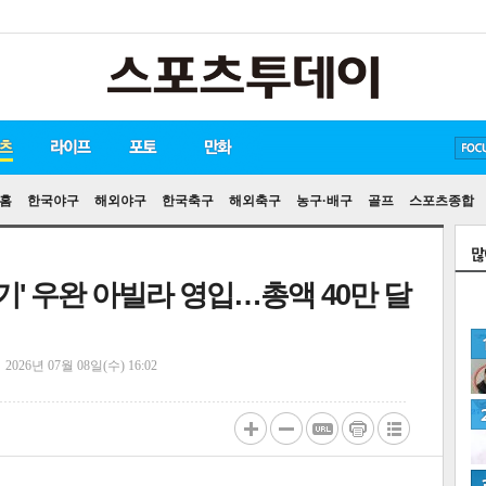
방탄소년단
손흥민
유아인
홈
한국야구
해외야구
한국축구
해외축구
농구·배구
골프
스포츠종합
2경기' 우완 아빌라 영입…총액 40만 달
정
2026년 07월 08일(수) 16:02