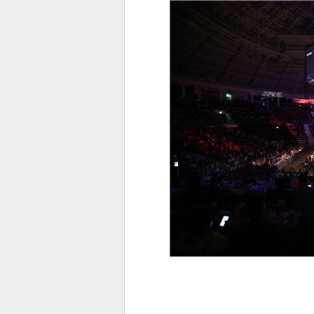
전
로그
즐겨찾기
많이 본 뉴스
최신 뉴스
연예
스포
페이
트위
댓글
밴드
네이