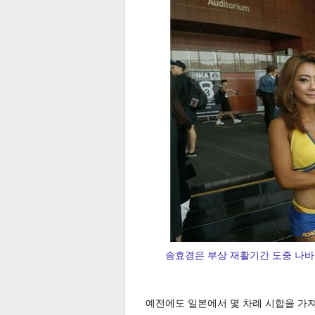
체
인
송효경은 부상 재활기간 도중 나바
예전에도 일본에서 몇 차례 시합을 가