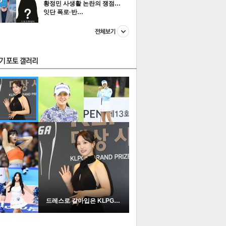
황정민 사생활 논란의 쟁점…
잇단 폭로·반…
스투펀
US
이 본 뉴스
스포츠
포토
드레스로 갈아입은 KLPGA …