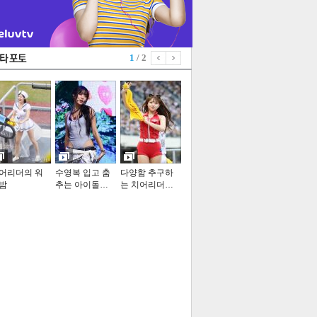
1
/ 2
어리더의 워
수영복 입고 춤
다양함 추구하
밤
추는 아이돌…
는 치어리더…