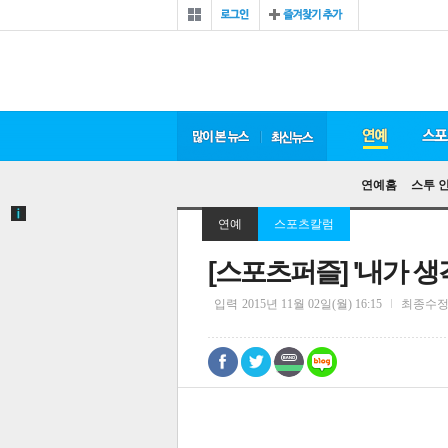
연예홈
스투 
연예
스포츠칼럼
[스포츠퍼즐] '내가 
입력
2015년 11월 02일(월) 16:15
최종수
0