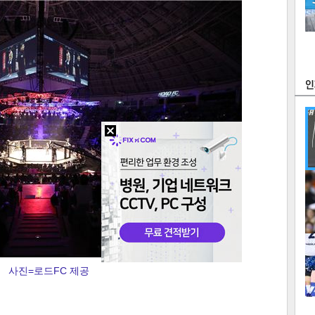
츠
라이프
포토
만화
FOC
많
연예
1
사진=로드FC 제공
텍스
텍스
url 복
인쇄
목록
2