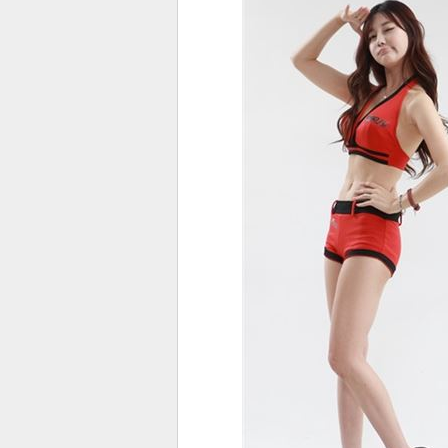
공유
유
로그