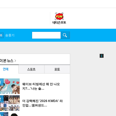
웨이브·티빙에선 왜 안 나오
지?…'나는 솔…
더 강력해진 '2026 KWDA' 라
인업…앰퍼샌드…