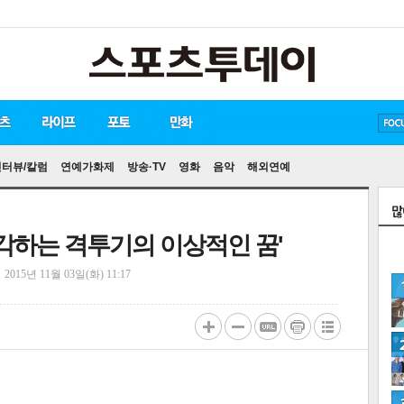
방탄소년단
손흥민
유아인
송중기
인터뷰/칼럼
연예가화제
방송·TV
영화
음악
해외연예
생각하는 격투기의 이상적인 꿈'
정
2015년 11월 03일(화) 11:17