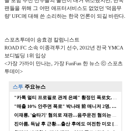
을 포함 주전 선수들의 출전이 대거 취소됐지만, 한국
팬들을 위해 그 어떤 애프터서비스도 없었던 '덕음무
량' UFC에 대해 쓴 소리하는 한국 언론이 되길 바란다.
스포츠투데이 송효경 칼럼니스트
ROAD FC 소속 이종격투기 선수, 2012년 전국 YMCA
보디빌딩 1위 입상
<가장 가까이 만나는, 가장 FunFun 한 뉴스 ⓒ 스포츠
투데이>
스투
주요뉴스
"카톡 멀티 프로필로 관계 은폐" 황정민 폭로女, 문자…
"매출 10% 안주면 폭로" 박나래 前 매니저 2명, …
이재룡, '술타기' 혐의로 재판…음주운전 혐의는 미적용…
진아름, 득남 후 근황…출산 후에도 여전한 미모 [스타…