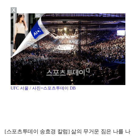
X
박문성 "축구협회 성접대 의혹? 사실이면 국제 망신…사…
"기분 맞춰주려고" 축구협회, 외국인 심판 성접대 의혹…
폭로자 "황정민, 본인 말에 책임져야…내가 사생활에 초…
'주장 완장' 김민재, 한국 떠나기 전 뮌헨 동료들에게…
방은희, 6년 지나도 생생한 母 고독사 아픔…끝내 오열…
UFC 서울 / 사진=스포츠투데이 DB
[스포츠투데이 송효경 칼럼] 삶의 무거운 짐은 나를 나