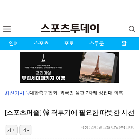
연예
스포츠
포토
스투툰
짤
최신기사 ▽
대한축구협회, 외국인 심판 7차례 성접대 의혹…이 기간…
청문회부터 압수수색·심판 성접대 의혹까지…월드컵 탈락이…
[스포츠퍼즐] 韓 격투기에 필요한 따뜻한 시선
3승 사냥 시동 건 서교림 "샷·퍼트 만족스러워…좋은 …
작성 : 2015년 12월 02일(수) 10:10
"우산으로 때려"vs"그런 적 없다"…23기 부부 엇갈…
가+
가-
박지훈, 9월 잠실실내체육관서 앙코르 콘서트 개최