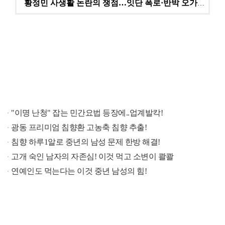
황정민 사생활 논란의 쟁점…잇단 폭로·반박 오가는 소모…