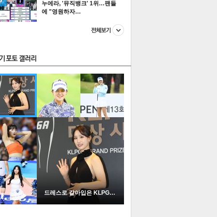
누에라, '뮤직뱅크' 1위…팬들
에 "영원하자…
스투펀
US
이 본 뉴스
스포츠
포토
드레스로 갈아입은 KLPGA …