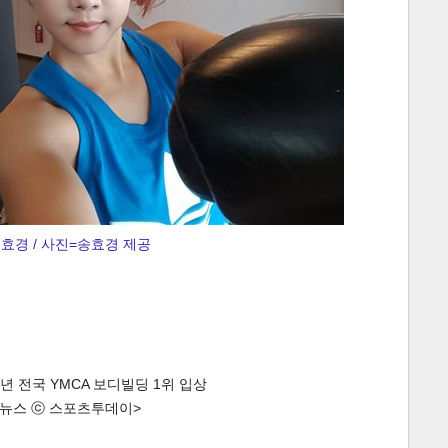
효경 / 사진=송효경 제공
2년 전국 YMCA 보디빌딩 1위 입상
한 뉴스 ⓒ 스포츠투데이>