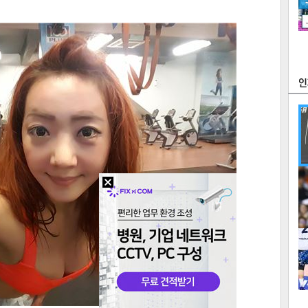
츠
라이프
포토
만화
FOC
많
연예
1
2
텍스
텍스
url 복
인쇄
목록