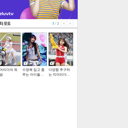
1
/ 2
어리더의 워
수영복 입고 춤
다양함 추구하
밤
추는 아이돌…
는 치어리더…