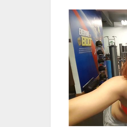
전
로그
즐겨찾기
많이 본 뉴스
최신 뉴스
연예
스포
페이
트위
댓글
밴드
네이