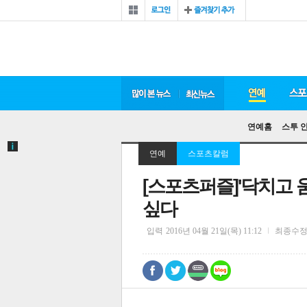
연예홈
스투 
연예
스포츠칼럼
[스포츠퍼즐]'닥치고 
싶다
입력
2016년 04월 21일(목) 11:12
최종수
0