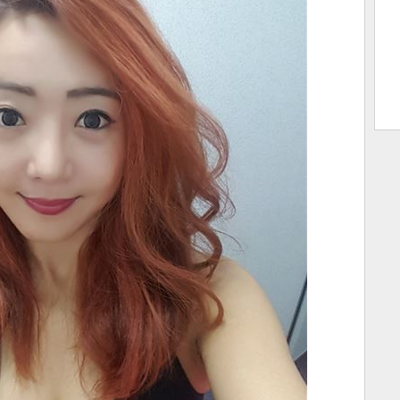
트 크
트 축
사
하기
보기
스