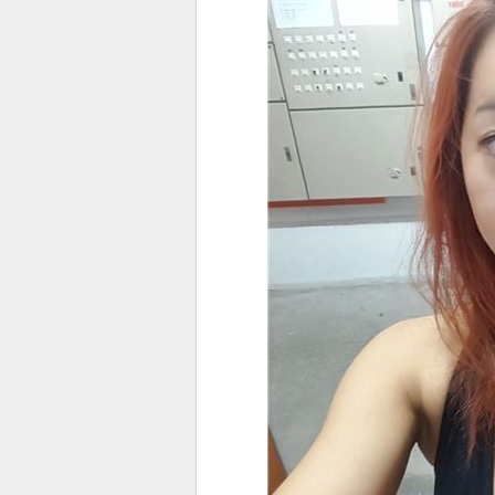
스북
터 공
달기
공유
버블