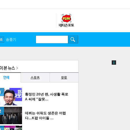
송중기
황정민 20년 팬, 사생활 폭로
A 씨에 "잘못…
데뷔는 쉬워도 생존은 어렵
다…K팝 아이돌 …