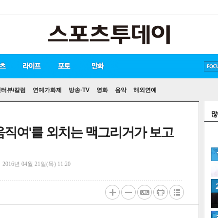
방탄소년단
손흥민
유아인
인터뷰/칼럼
연예가화제
방송·TV
영화
음악
해외연예
움직여'를 외치는 맥그리거가 보고
정
2016년 04월 21일(목) 11:20