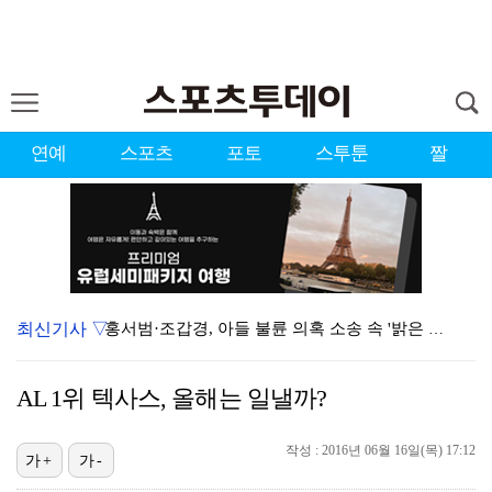
연예
스포츠
포토
스투툰
짤
최신기사 ▽
홍서범·조갑경, 아들 불륜 의혹 소송 속 '밝은 근황'…
데뷔는 쉬워도 생존은 어렵다…K팝 아이돌 평균 수명 4…
AL 1위 텍사스, 올해는 일낼까?
'리틀 김연경' 손서연 28점 폭발…U17 여자배구, …
[ST포토] 박현경, 힘찬 세컨샷
작성 : 2016년 06월 16일(목) 17:12
가+
가-
[ST포토] 문정민, 힘찬 티샷