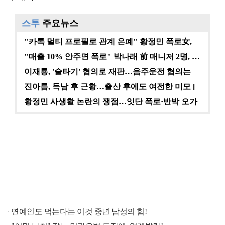
스투
주요뉴스
"카톡 멀티 프로필로 관계 은폐" 황정민 폭로女, 문자…
"매출 10% 안주면 폭로" 박나래 前 매니저 2명, …
이재룡, '술타기' 혐의로 재판…음주운전 혐의는 미적용…
진아름, 득남 후 근황…출산 후에도 여전한 미모 [스타…
황정민 사생활 논란의 쟁점…잇단 폭로·반박 오가는 소모…