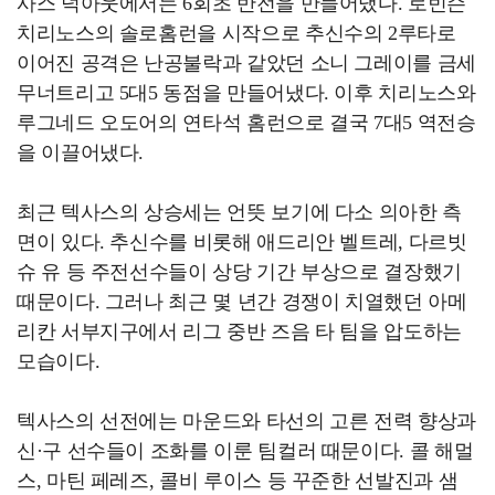
사스 덕아웃에서는 6회초 반전을 만들어냈다. 로빈슨
치리노스의 솔로홈런을 시작으로 추신수의 2루타로
이어진 공격은 난공불락과 같았던 소니 그레이를 금세
무너트리고 5대5 동점을 만들어냈다. 이후 치리노스와
루그네드 오도어의 연타석 홈런으로 결국 7대5 역전승
을 이끌어냈다.
최근 텍사스의 상승세는 언뜻 보기에 다소 의아한 측
면이 있다. 추신수를 비롯해 애드리안 벨트레, 다르빗
슈 유 등 주전선수들이 상당 기간 부상으로 결장했기
때문이다. 그러나 최근 몇 년간 경쟁이 치열했던 아메
리칸 서부지구에서 리그 중반 즈음 타 팀을 압도하는
모습이다.
텍사스의 선전에는 마운드와 타선의 고른 전력 향상과
신·구 선수들이 조화를 이룬 팀컬러 때문이다. 콜 해멀
스, 마틴 페레즈, 콜비 루이스 등 꾸준한 선발진과 샘