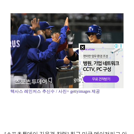
'호프', 글로벌 순항…토론토 영화제 미드나잇 매드니스…
'조폭 연루설 부인' 조세호, 8개월 만에 SNS 업로…
[ST포토] 고지우, 신중한 퍼팅
[ST포토] 문정민, 자신감 가득
데이식스 영케이, '사운드플래닛페스티벌' 출격…첫 솔로…
텍사스 레인저스 추신수 / 사진= gettyimages 제공
[스포츠투데이 김윤겸 칼럼] 최근 미국 메이저리그 아