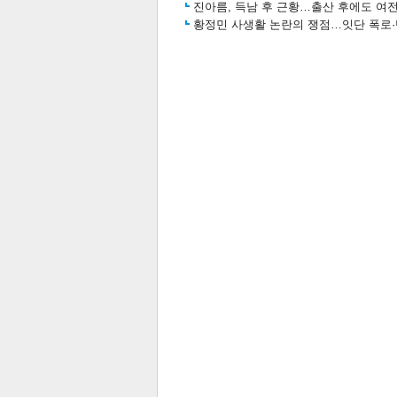
진아름, 득남 후 근황…출산 후에도 여전
황정민 사생활 논란의 쟁점…잇단 폭로·반
스북
터 공
달기
공유
버블
관련뉴스