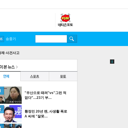
송중기
화제·사건사고
"우산으로 때려"vs"그런 적
없다"…23기 부…
황정민 20년 팬, 사생활 폭로
A 씨에 "잘못…