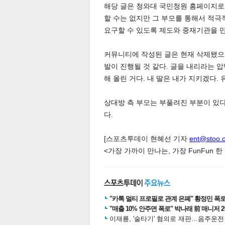
해당 글은 청와대 국민청원 홈페이지로 
할 수는 없지만 그 부모를 통해서 적극
요구할 수 있도록 제도와 중재기관을 만
커뮤니티에 작성된 글은 현재 삭제됐으며
발이 진행될 것 같다. 글을 내리라는 
해 올린 거다. 내 딸은 내가 지키겠다.
체
인
상대방 측 부모는 부풀려진 부분이 있
다.
[스포츠투데이 현혜선 기자
ent@stoo.
<가장 가까이 만나는, 가장 FunFun 
"카톡 멀티 프로필로 관계 은폐" 황정민 폭로女
"매출 10% 안주면 폭로" 박나래 前 매니저 
이재룡, '술타기' 혐의로 재판…음주운