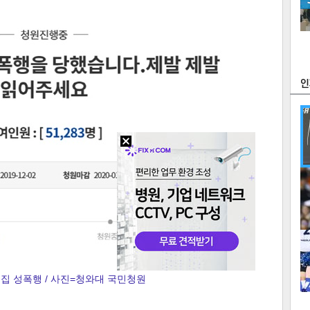
츠
라이프
포토
만화
FOC
많
연예
1
집 성폭행 / 사진=청와대 국민청원
2
텍스
텍스
url 복
인쇄
목록