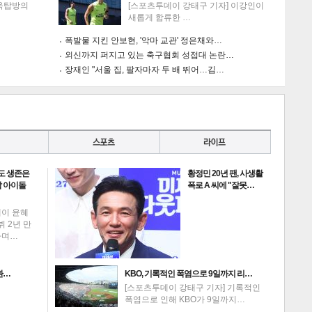
'옥탑방의
[스포츠투데이 강태구 기자] 이강인이
새롭게 합류한 …
폭발물 지킨 안보현, '악마 교관' 정은채와…
외신까지 퍼지고 있는 축구협회 성접대 논란…
장재인 "서울 집, 팔자마자 두 배 뛰어…김…
도 생존은
황정민 20년 팬, 사생활
 아이돌
폭로 A 씨에 "잘못…
데이 윤혜
뷔 2년 만
하며…
환…
KBO, 기록적인 폭염으로 9일까지 리…
[스포츠투데이 강태구 기자] 기록적인
폭염으로 인해 KBO가 9일까지…