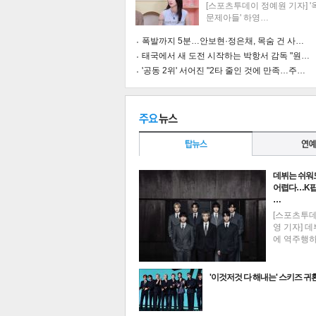
[스포츠투데이 정예원 기자] 
문제아들' 하영…
폭발까지 5분…안보현·정은채, 목숨 건 사…
태국에서 새 도전 시작하는 박항서 감독 "원…
'공동 2위' 서어진 "2타 줄인 것에 만족…주…
데뷔는 쉬워
어렵다…K팝
…
[스포츠투
영 기자] 데
에 역주행
기
'이것저것 다 해내는' 스키즈 귀