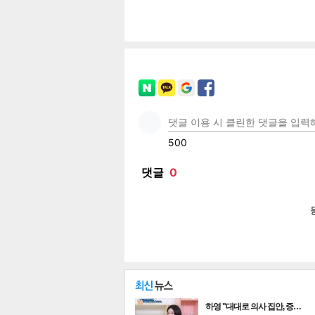
공유
유
로그
페이
트위
카카
밴드
네이
하영 "대대로 의사 집안, 증…