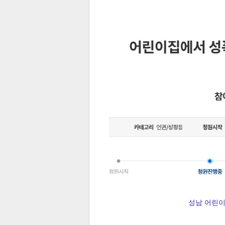
전
로그
즐겨찾기
많이 본 뉴스
최신 뉴스
연예
스포
성남 어린이
페이
트위
댓글
밴드
네이