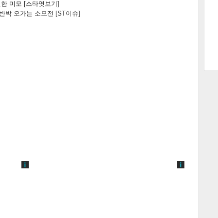
한 미모 [스타엿보기]
박 오가는 소모전 [ST이슈]
트 크
트 축
사
하기
보기
스