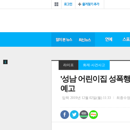
라이프
화제·사건사고
'성남 어린이집 성폭행
예고
입력
2019년 12월 02일(월) 11:33
최종수
0