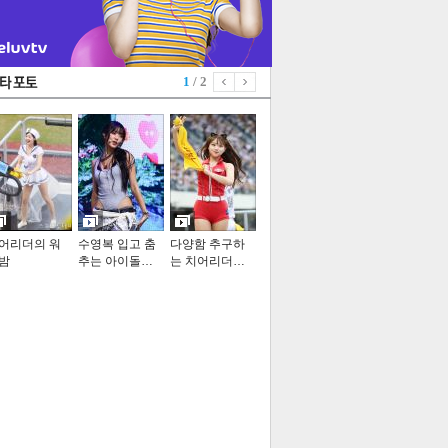
1
/ 2
어리더의 워
수영복 입고 춤
다양함 추구하
밤
추는 아이돌…
는 치어리더…