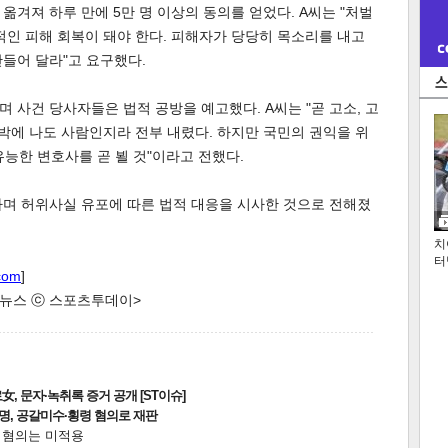
옮겨져 하루 만에 5만 명 이상의 동의를 얻었다. A씨는 "처벌
적인 피해 회복이 돼야 한다. 피해자가 당당히 목소리를 내고
들어 달라"고 요구했다.
 사건 당사자들은 법적 공방을 예고했다. A씨는 "곧 고소, 고
압박에 나도 사람인지라 전부 내렸다. 하지만 국민의 권익을 위
 유능한 변호사를 곧 뵐 것"이라고 전했다.
다며 허위사실 유포에 따른 법적 대응을 시사한 것으로 전해졌
치
터
com
]
한 뉴스 ⓒ 스포츠투데이>
, 문자·녹취록 증거 공개 [ST이슈]
2명, 공갈미수·횡령 혐의로 재판
전 혐의는 미적용