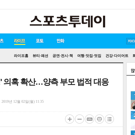
방탄소년단
손흥민
유아인
라이프홈
뷰티·패션
공연·전시·책
여행·맛집·멋집
건강·다이어트
' 의혹 확산…양측 부모 법적 대응
정
2019년 12월 02일(월) 11:35