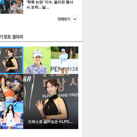
'학폭 논란' 지수, 필리핀 행사
서 포착…달…
스투펀
US
이 본 뉴스
스포츠
포토
드레스로 갈아입은 KLPGA …