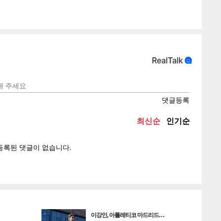
게
소
텍스
텍스
url 복
인쇄
목록
이강인, 아틀레티코 마드리드…