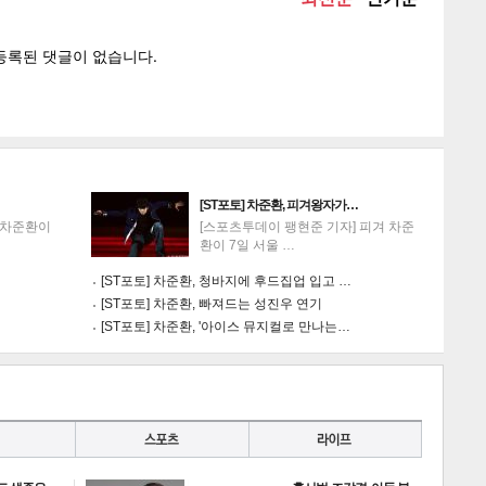
[ST포토] 차준환, 피겨왕자가…
 차준환이
[스포츠투데이 팽현준 기자] 피겨 차준
환이 7일 서울 …
[ST포토] 차준환, 청바지에 후드집업 입고 …
[ST포토] 차준환, 빠져드는 성진우 연기
[ST포토] 차준환, '아이스 뮤지컬로 만나는…