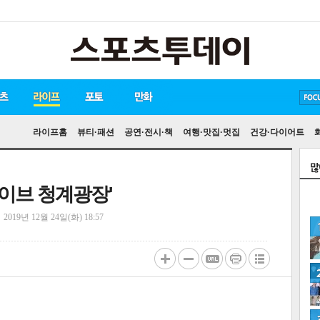
방탄소년단
손흥민
유아인
라이프홈
뷰티·패션
공연·전시·책
여행·맛집·멋집
건강·다이어트
 이브 청계광장'
정
2019년 12월 24일(화) 18:57