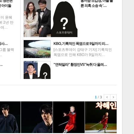
도 생존은
홍서범·조갑경, 아들 불
 아이돌
륜 의혹 소송 속 '…
데이 윤혜
뷔 2년 만
하며…
성사…
KBO, 기록적인 폭염으로 9일까지 리…
게
소
그룹 블랙
[스포츠투데이 강태구 기자] 기록적인
…
폭염으로 인해 KBO가 9일까지…
 …
"연락말라" 황정민VS"녹취 다 올려…
1
/ 3
스포츠
라이프