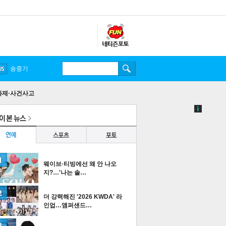
송중기
화제·사건사고
웨이브·티빙에선 왜 안 나오
지?…'나는 솔…
더 강력해진 '2026 KWDA' 라
인업…앰퍼샌드…