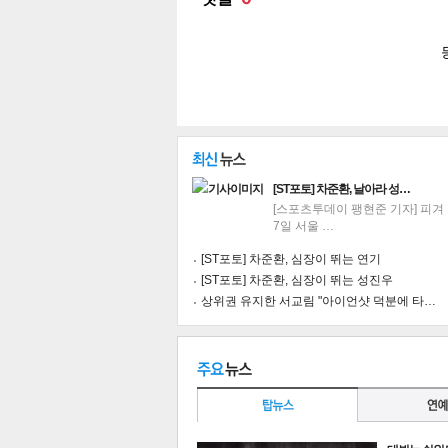
[ST포토] 차준환, 날아라 성…
[스포츠투데이 팽현준 기자] 피겨
7일 서울 …
[ST포토] 차준환, 심장이 뛰는 연기
보
[ST포토] 차준환, 심장이 뛰는 성진우
상위권 유지한 서교림 "아이언샷 덕분에 타…