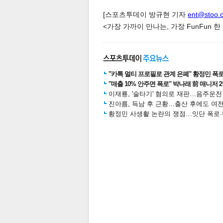
[스포츠투데이 방규현 기자
ent@stoo.
<가장 가까이 만나는, 가장 FunFun 
"카톡 멀티 프로필로 관계 은폐" 황정민 폭로女
"매출 10% 안주면 폭로" 박나래 前 매니저 
이재룡, '술타기' 혐의로 재판…음주운
진아름, 득남 후 근황…출산 후에도 여전
황정민 사생활 논란의 쟁점…잇단 폭로·반