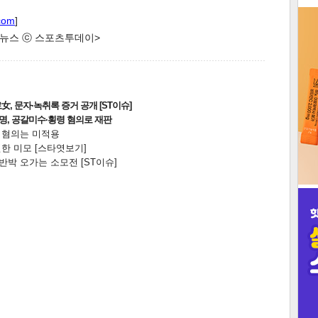
com
]
3
한 뉴스 ⓒ 스포츠투데이>
, 문자·녹취록 증거 공개 [ST이슈]
인
2명, 공갈미수·횡령 혐의로 재판
전 혐의는 미적용
한 미모 [스타엿보기]
박 오가는 소모전 [ST이슈]