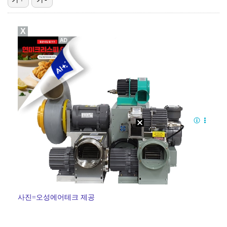
진세연, 전속계약 종료…FA 시장 나왔다 [공식]
X
정해인X강하늘X이청아X유재명X김선영 뭉쳤다…'아가미',…
'오징어 게임' 미국판 스핀오프, 제작 무산설 "넷플릭…
[ST포토] 정지효, 반가운 손인사
'1라운드 115위' 김민별, 2라운드 7타 줄이며 7…
사진=오성에어테크 제공