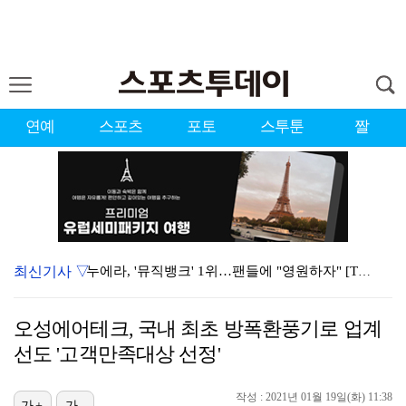
연예
스포츠
포토
스투툰
짤
최신기사 ▽
누에라, '뮤직뱅크' 1위…팬들에 "영원하자" [TV캡…
'우리동네 전성시대' 딘딘, 첫 촬영부터 멘붕…시작부터…
오성에어테크, 국내 최초 방폭환풍기로 업계
서장훈 감독 "내 능력 부족" 자책하게 만든 펜타곤과의…
선도 '고객만족대상 선정'
대한축구협회의 '심판 성접대'…최악의 경우 런던 올림픽…
작성 : 2021년 01월 19일(화) 11:38
가+
가-
강채연, 제주삼다수 2R 깜짝 선두 도약…박민지 공동 …