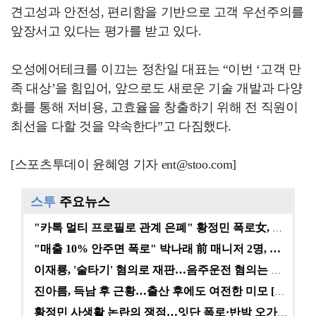
견고성과 안전성, 편리함을 기반으로 고객 우선주의를
앞장서고 있다는 평가를 받고 있다.
오성에어테크를 이끄는 정찬일 대표는 “이번 ‘고객 만
족 대상’을 힘입어, 앞으로도 새로운 기술 개발과 다양
화를 통해 저비용, 고효율을 창출하기 위해 전 직원이
최선을 다할 것을 약속한다”고 다짐했다.
[스포츠투데이 윤혜영 기자 ent@stoo.com]
스투
주요뉴스
"카톡 멀티 프로필로 관계 은폐" 황정민 폭로女, 문자…
"매출 10% 안주면 폭로" 박나래 前 매니저 2명, …
이재룡, '술타기' 혐의로 재판…음주운전 혐의는 미적용…
진아름, 득남 후 근황…출산 후에도 여전한 미모 [스타…
황정민 사생활 논란의 쟁점…잇단 폭로·반박 오가는 소모…