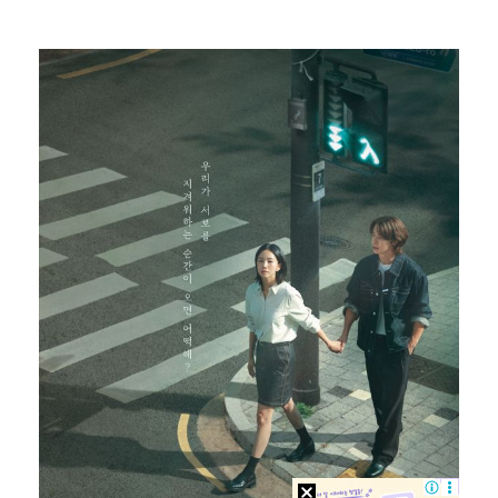
김혜성, 트리플A서 연장 10회에 안타 생산…4경기 연…
김지원, 어린이병원에 1억원 쾌척 "'닥터X' 촬영 중…
고영욱, 도 넘은 저격 논란…이번엔 박하선에 "감당 안…
기록적인 폭염에 멈췄던 KBO, 11일부터 순위 경쟁 …
경찰, 대한축구협회 '심판 성접대 논란' 수사 여부 검…