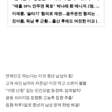
"매출 10% 안주면 폭로" 박나래 前 매니저 2명, …
이재룡, '술타기' 혐의로 재판…음주운전 혐의는 미적용…
진아름, 득남 후 근황…출산 후에도 여전한 미모 [스타…