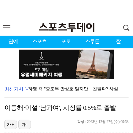
연예
스포츠
포토
스투툰
짤
최신기사 ▽
하영 측 "증조부 안상호 맞지만…친일파? 사실무근" […
'방송 출연' 유명 산부인과 원장, 프로포폴 셀프 투약…
이동해·이설 '남과여', 시청률 0.5%로 출발
"아예 다른 관계잖아"…황정민 폭로자, 팬 주장에 반박…
작성 : 2023년 12월 27일(수) 09:33
"스토킹 피해자" 황정민VS"2억대 손해배상" A 씨,…
가+
가-
"블랙핑크 데뷔 10주년 행사로 국중박 입장 통제"…문…