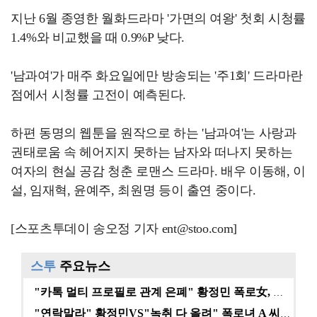
지난 6월 종영한 월화드라마 '가면의 여왕' 첫회 시청률
1.4%와 비교했을 때 0.9%P 낮다.
'남과여'가 매주 화요일에만 방송되는 '주1회' 드라마란
점에서 시청률 고전이 예측된다.
하편 동명의 웹툰을 원작으로 하는 '남과여'는 사랑과
권태로움 속 헤어지지 못하는 남자와 떠나지 못하는
여자의 현실 공감 청춘 로맨스 드라마. 배우 이동해, 이
설, 임재혁, 윤예주, 최원명 등이 출연 중이다.
[스포츠투데이 송오정 기자 ent@stoo.com]
스투
주요뉴스
"카톡 멀티 프로필로 관계 은폐" 황정민 폭로女, 문자…
"연락말라" 황정민VS"녹취 다 올려" 폭로녀 A 씨,…