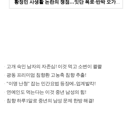
황정민 사생활 논란의 쟁점…잇단 폭로·반박 오가는 소모…