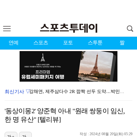
연예
스포츠
포토
스투툰
짤
최신기사 ▽
강채연, 제주삼다수 2R 깜짝 선두 도약…박민지 공동 …
이강인, 아틀레티코 마드리드 첫 훈련 진행…9일 맨시티…
'동상이몽2' 양준혁 아내 "원래 쌍둥이 임신,
폭발까지 5분…안보현·정은채, 목숨 건 사투 시작(재벌…
한 명 유산" [텔리뷰]
대한축구협회의 '심판 성접대'…최악의 경우 런던 올림픽…
작성 : 2024년 08월 20일(화) 05:29
가+
가-
태국에서 새 도전 시작하는 박항서 감독 "원팀 만들어 …