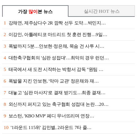
실시간 HOT 뉴스
가장
많이
본 뉴스
1
강채연, 제주삼다수 2R 깜짝 선두 도약…박민지…
2
이강인, 아틀레티코 마드리드 첫 훈련 진행…9일…
3
폭발까지 5분…안보현·정은채, 목숨 건 사투 시…
4
대한축구협회의 '심판 성접대'…최악의 경우 런던…
5
태국에서 새 도전 시작하는 박항서 감독 "원팀 …
6
폭발물 지킨 안보현, '악마 교관' 정은채와 재…
7
대놓고 '심판 마사지'로 결재 받기도…최종 결재…
8
외신까지 퍼지고 있는 축구협회 성접대 논란…20…
9
보스턴, 'KBO MVP' 페디 무너뜨리며 연장…
10
'1라운드 115위' 김민별, 2라운드 7타 줄…