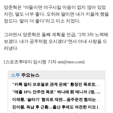
양준혁은 "아들이면 야구시킬 마음이 없지 않아 있었
지만, 딸도 너무 좋다. 오히려 딸이면 내가 키울게 했을
정도다. 딸이 더 좋다"라고 미소 지었다.
그러면서 양준혁은 둘째 계획을 언급, "2차 3차 노력해
보겠다. 내가 공주처럼 모시겠다"면서 아내 사랑을 드
러냈다.
[스포츠투데이 임시령 기자 ent@stoo.com]
스투
주요뉴스
"카톡 멀티 프로필로 관계 은폐" 황정민 폭로女, 문자…
"매출 10% 안주면 폭로" 박나래 前 매니저 2명, …
이재룡, '술타기' 혐의로 재판…음주운전 혐의는 미적용…
진아름, 득남 후 근황…출산 후에도 여전한 미모 [스타…