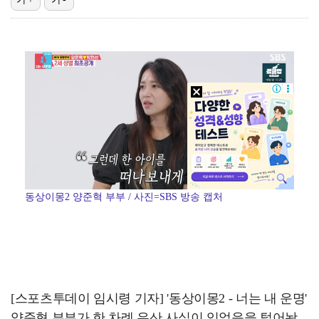
폭발물 지킨 안보현, '악마 교관' 정은채와 재회(재벌…
대놓고 '심판 마사지'로 결재 받기도…최종 결재권자는 …
외신까지 퍼지고 있는 축구협회 성접대 논란…2002 한…
보스턴, 'KBO MVP' 페디 무너뜨리며 연장 13회…
'1라운드 115위' 김민별, 2라운드 7타 줄이며 7…
동상이몽2 양준혁 부부 / 사진=SBS 방송 캡처
[스포츠투데이 임시령 기자] '동상이몽2 - 너는 내 운명'
양준혁 부부가 한 차례 유산 사실이 있었음을 털어놨