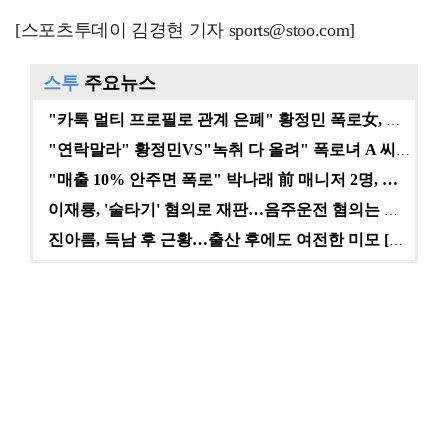
[스포츠투데이 김경현 기자 sports@stoo.com]
스투
주요뉴스
"카톡 멀티 프로필로 관계 은폐" 황정민 폭로女, 문자…
"연락말라" 황정민VS"녹취 다 올려" 폭로녀 A 씨,…
"매출 10% 안주면 폭로" 박나래 前 매니저 2명, …
이재룡, '술타기' 혐의로 재판…음주운전 혐의는 미적용…
진아름, 득남 후 근황…출산 후에도 여전한 미모 [스타…