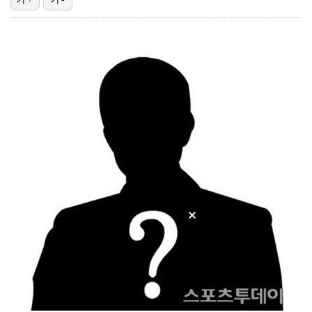
문세윤, 故 터틀맨 소환… 거북이와 '불후' 우승 쾌거…
[ST포토] 아이린, 초미니 입고
[ST포토] 레드벨벳, 여전히 사랑스러워
[ST포토] 레드벨벳 슬기, 귀여워
[ST포토] 엔시티 위시, 달콤해