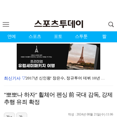
연예
스포츠
포토
스투툰
짤
최신기사 ▽
'2017년 신인왕' 장은수, 정규투어 데뷔 10년 만…
아이들 민니, 11일 두산베어스 경기 시구 "승리 이끄…
"뽀뽀나 하자" 휠체어 펜싱 前 국대 감독, 강제
토론토 슈어저, 통산 3516탈삼진 달성…MLB 역대 …
추행 유죄 확정
[ST포토] 레드벨벳 조이, '점점 더 예뻐지네'
작성 : 2024년 08월 21일(수) 11:06
[ST포토] 라이즈, '사랑해요'
가+
가-