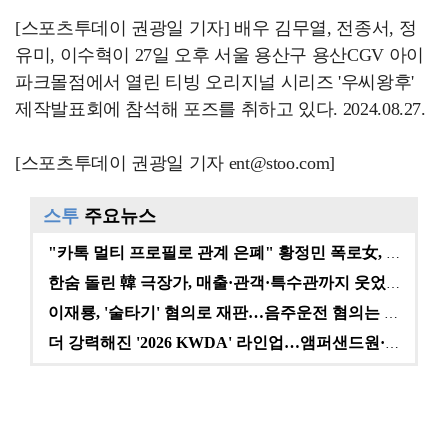
[스포츠투데이 권광일 기자] 배우 김무열, 전종서, 정
유미, 이수혁이 27일 오후 서울 용산구 용산CGV 아이
파크몰점에서 열린 티빙 오리지널 시리즈 '우씨왕후'
제작발표회에 참석해 포즈를 취하고 있다. 2024.08.27.
[스포츠투데이 권광일 기자 ent@stoo.com]
스투
주요뉴스
"카톡 멀티 프로필로 관계 은폐" 황정민 폭로女, 문자…
한숨 돌린 韓 극장가, 매출·관객·특수관까지 웃었다 […
이재룡, '술타기' 혐의로 재판…음주운전 혐의는 미적용…
더 강력해진 '2026 KWDA' 라인업…앰퍼샌드원·나…