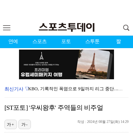
연예
스포츠
포토
스투툰
짤
최신기사 ▽
KBO, 기록적인 폭염으로 9일까지 리그 중단…내달 6…
대한축구협회, 외국인 심판 7차례 성접대 의혹…이 기간…
[ST포토] '우씨왕후' 주역들의 비주얼
이강인, 드디어 아틀레티코 선수단과 만났다…시메오네 감…
작성 : 2024년 08월 27일(화) 14:29
3승 사냥 시동 건 서교림 "샷·퍼트 만족스러워…좋은 …
가+
가-
"우산으로 때려"vs"그런 적 없다"…23기 부부 엇갈…