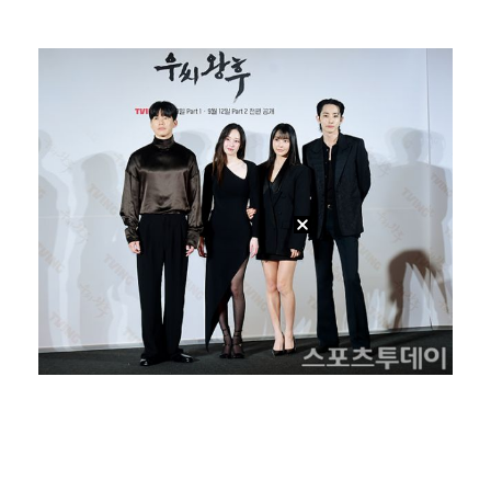
박지훈, 9월 잠실실내체육관서 앙코르 콘서트 개최
"기분 맞춰주려고" 축구협회, 외국인 심판 성접대 의혹…
청문회부터 압수수색·심판 성접대 의혹까지…월드컵 탈락이…
폭로자 "황정민, 본인 말에 책임져야…내가 사생활에 초…
박문성 "축구협회 성접대 의혹? 사실이면 국제 망신…사…