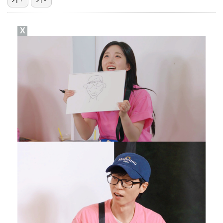
[ST포토] 박현경, 가벼운 발걸음
X
[ST포토] 박현경, 멀리가자
[ST포토] 박현경, 생각보다 어렵네
[ST포토] 전예성, 벌써 덥네
이민규, KPGA 데이비드골프 투어 15회 대회 우승……