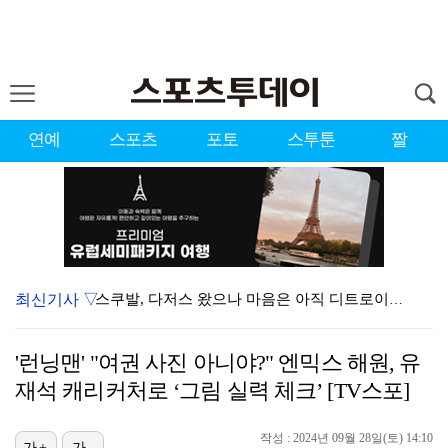
연예
스포츠
포토
스투툰
짤
최신기사 ▽
스쿠발, 다저스 왔으나 마음은 아직 디트로이트에…"다시…
'김부장' 시즌2 흥행 잇는다…판타지오, IP 제작·매…
'런닝맨' "여권 사진 아니야?" 엔믹스 해원, 유
[ST포토] 볼 노려보는 박현경
재석 캐리커처로 ‘그림 실력 체크’ [TV스포]
[ST포토] 홍진영2, 버디 성공
작성 : 2024년 09월 28일(토) 14:10
[ST포토] 박현경, 고민고민
가+
가-