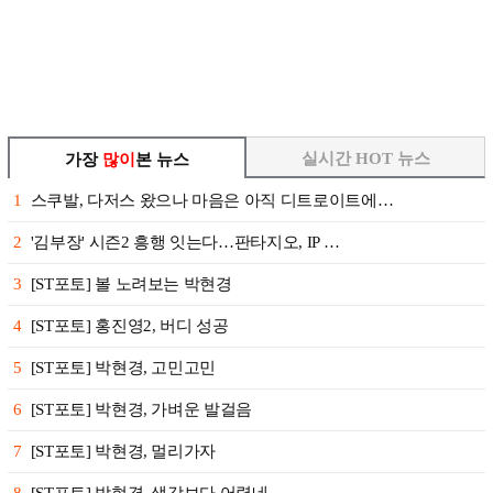
실시간 HOT 뉴스
가장
많이
본 뉴스
1
스쿠발, 다저스 왔으나 마음은 아직 디트로이트에…
2
'김부장' 시즌2 흥행 잇는다…판타지오, IP …
3
[ST포토] 볼 노려보는 박현경
4
[ST포토] 홍진영2, 버디 성공
5
[ST포토] 박현경, 고민고민
6
[ST포토] 박현경, 가벼운 발걸음
7
[ST포토] 박현경, 멀리가자