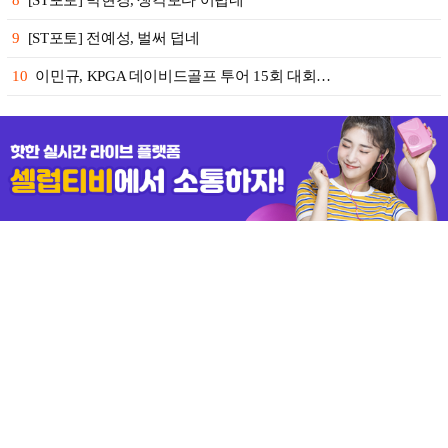
8
[ST포토] 박현경, 생각보다 어렵네
9
[ST포토] 전예성, 벌써 덥네
10
이민규, KPGA 데이비드골프 투어 15회 대회…