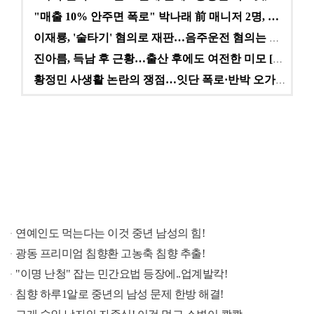
"매출 10% 안주면 폭로" 박나래 前 매니저 2명, …
이재룡, '술타기' 혐의로 재판…음주운전 혐의는 미적용…
진아름, 득남 후 근황…출산 후에도 여전한 미모 [스타…
황정민 사생활 논란의 쟁점…잇단 폭로·반박 오가는 소모…