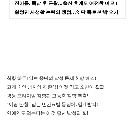
진아름, 득남 후 근황…출산 후에도 여전한 미모 [스타…
황정민 사생활 논란의 쟁점…잇단 폭로·반박 오가는 소모…