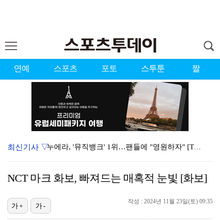
연예
스포츠
포토
스투툰
짤
최신기사 ▽
누에라, '뮤직뱅크' 1위…팬들에 "영원하자" [TV캡…
'우리동네 전성시대' 딘딘, 첫 촬영부터 멘붕…시작부터…
NCT 마크 화보, 빠져드는 매혹적 눈빛 [화보]
서장훈 감독 "내 능력 부족" 자책하게 만든 펜타곤과의…
작성 : 2024년 11월 23일(토) 09:35
대한축구협회의 '심판 성접대'…최악의 경우 런던 올림픽…
가+
가-
강채연, 제주삼다수 2R 깜짝 선두 도약…박민지 공동 …