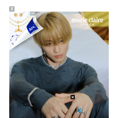
X
진세연, 전속계약 종료…FA 시장 나왔다 [공식]
정해인X강하늘X이청아X유재명X김선영 뭉쳤다…'아가미',…
'오징어 게임' 미국판 스핀오프, 제작 무산설 "넷플릭…
'1라운드 115위' 김민별, 2라운드 7타 줄이며 7…
[ST포토] 정지효, 반가운 손인사