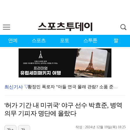
연예
스포츠
포토
스투툰
짤
최신기사 ▽
황정민 폭로자 "아들 연극 몰래 관람? 소품 준비 돕고…
이강인, 드디어 아틀레티코 선수단과 만났다…시메오네 감…
'허가 기간 내 미귀국' 야구 선수 박효준, 병역
10주년인데 40명뿐?…블랙핑크 행사 공지에 팬심 폭발…
의무 기피자 명단에 올랐다
KBO, 기록적인 폭염으로 9일까지 리그 중단…내달 6…
작성 : 2024년 12월 19일(목) 18:25
가+
가-
박지훈, 9월 잠실실내체육관서 앙코르 콘서트 개최