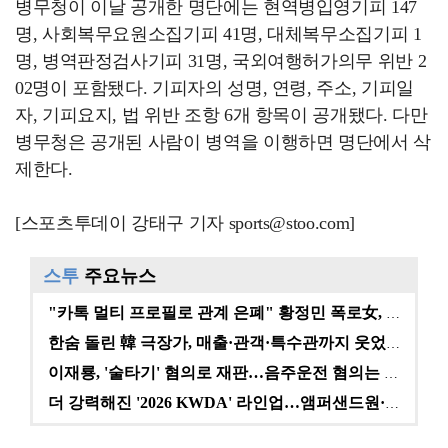
병무청이 이날 공개한 명단에는 현역병입영기피 147
명, 사회복무요원소집기피 41명, 대체복무소집기피 1
명, 병역판정검사기피 31명, 국외여행허가의무 위반 2
02명이 포함됐다. 기피자의 성명, 연령, 주소, 기피일
자, 기피요지, 법 위반 조항 6개 항목이 공개됐다. 다만
병무청은 공개된 사람이 병역을 이행하면 명단에서 삭
제한다.
[스포츠투데이 강태구 기자 sports@stoo.com]
스투
주요뉴스
"카톡 멀티 프로필로 관계 은폐" 황정민 폭로女, 문자…
한숨 돌린 韓 극장가, 매출·관객·특수관까지 웃었다 […
이재룡, '술타기' 혐의로 재판…음주운전 혐의는 미적용…
더 강력해진 '2026 KWDA' 라인업…앰퍼샌드원·나…