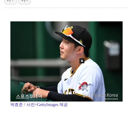
"매출 10% 안주면 폭로" 박나래 前 매니저 2명, …
"기분 맞춰주려고" 축구협회, 외국인 심판 성접대 의혹…
'나솔' 24기 옥순, 출연료 미지급 폭로 "1년 넘게…
'폭염 영향' 프로야구, 9일까지 리그 중단 결정…11…
대한축구협회, 외국인 심판 7차례 성접대 의혹…이 기간…
박효준 / 사진=GettyImages 제공