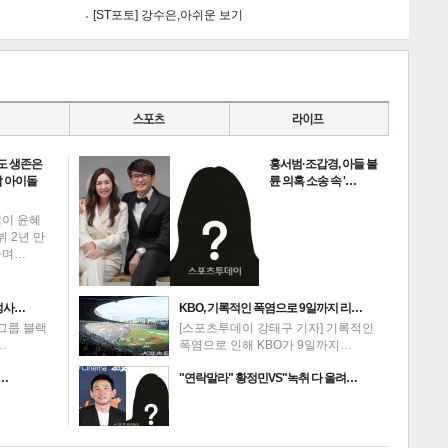
[ST포토] 강수은,아쉬운 보기
도 생존은
홍서범·조갑경, 아들 불
 아이돌
륜 의혹 소송 속 '…
데이 윤혜
뷔 2년 만
하며…
성사…
KBO, 기록적인 폭염으로 9일까지 리…
그룹 블랙
[스포츠투데이 강태구 기자] 기록적인
…
폭염으로 인해 KBO가 9일까지…
 …
"연락말라" 황정민VS"녹취 다 올려…