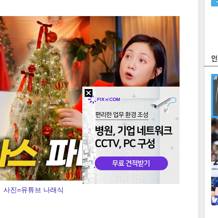
츠
라이프
포토
만화
FOC
많
연예
1
사진=유튜브 나래식
2
텍스
텍스
url 복
인쇄
목록