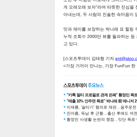
게 오래오래 보자"라며 따뜻한 진심을 
아내는데, 두 사람의 진솔한 속마음이 담긴
맛과 재미를 보장하는 박나래 표 힐링 
누적 조회수 2000만 뷰를 돌파하는 등
고 있다.
체
인
[스포츠투데이 김태형 기자
ent@stoo.
<가장 가까이 만나는, 가장 FunFun 
"카톡 멀티 프로필로 관계 은폐" 황정민 폭로女
"매출 10% 안주면 폭로" 박나래 前 매니저 
이재룡, '술타기' 혐의로 재판…음주운
진아름, 득남 후 근황…출산 후에도 여전
황정민 사생활 논란의 쟁점…잇단 폭로·반