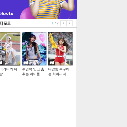
1
/ 2
어리더의 워
수영복 입고 춤
다양함 추구하
밤
추는 아이돌…
는 치어리더…