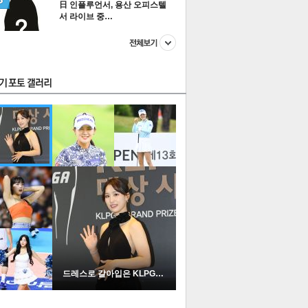
日 인플루언서, 용산 오피스텔
서 라이브 중…
스투펀
US
이 본 뉴스
스포츠
포토
드레스로 갈아입은 KLPGA …