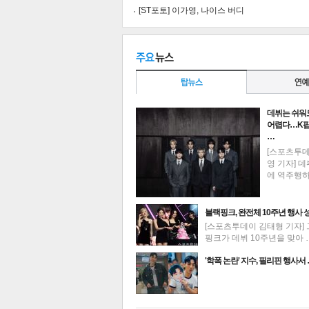
[ST포토] 이가영, 나이스 버디
데뷔는 쉬워
어렵다…K팝
…
[스포츠투
영 기자] 데
에 역주행
블랙핑크, 완전체 10주년 행사 
[스포츠투데이 김태형 기자] 
핑크가 데뷔 10주년을 맞아 
최신뉴스
기
'학폭 논란' 지수, 필리핀 행사서