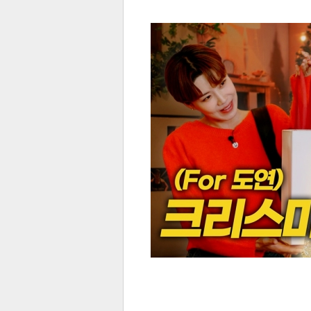
전
로그
즐겨찾기
많이 본 뉴스
최신 뉴스
연예
스포
페이
트위
댓글
밴드
네이