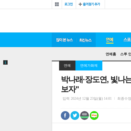
연예홈
스투 
연예
연예가화제
박나래·장도연, 빛나는
보자"
입력
2024년 12월 23일(월) 14:01
최종수
0