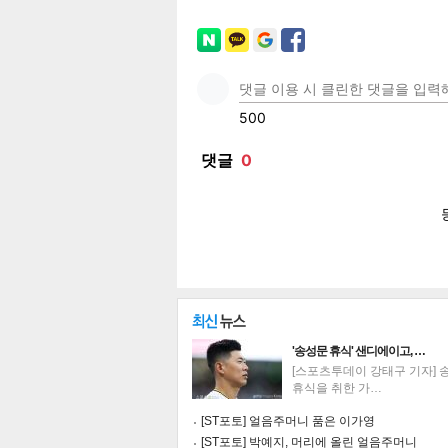
페이
트위
카카
밴드
네이
공유
유
로그
'송성문 휴식' 샌디에이고, …
[스포츠투데이 강태구 기자] 
휴식을 취한 가…
[ST포토] 얼음주머니 품은 이가영
[ST포토] 박예지, 머리에 올린 얼음주머니