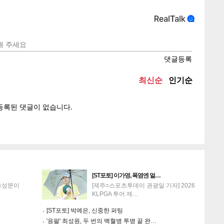
텍스
텍스
url 복
인쇄
목록
게
소
[ST포토] 이가영, 폭염엔 얼…
송성문이
[제주=스포츠투데이 권광일 기자] 2026
KLPGA 투어 제…
[ST포토] 박예은, 신중한 퍼팅
'응팔' 최성원, 두 번의 백혈병 투병 끝 완…