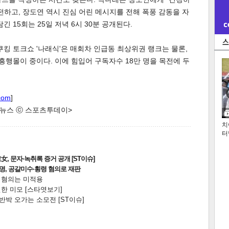
전하고, 장도연 역시 진심 어린 메시지를 전해 폭풍 감동을 자
 15회는 25일 저녁 6시 30분 공개된다.
쿠킹 토크쇼 '나래식'은 매회차 인급동 최상위권 랭크는 물론,
 흥행몰이 중이다. 이에 힘입어 구독자수 18만 명을 목전에 두
com
]
한 뉴스 ⓒ 스포츠투데이>
치
터
, 문자·녹취록 증거 공개 [ST이슈]
2명, 공갈미수·횡령 혐의로 재판
전 혐의는 미적용
한 미모 [스타엿보기]
박 오가는 소모전 [ST이슈]