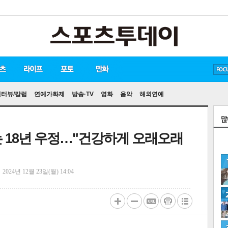
방탄소년단
손흥민
유아인
인터뷰/칼럼
연예가화제
방송·TV
영화
음악
해외연예
 18년 우정…"건강하게 오래오래
정
2024년 12월 23일(월) 14:04