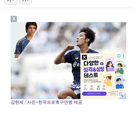
"매출 10% 안주면 폭로" 박나래 前 매니저 2명, …
X
'나솔' 24기 옥순, 출연료 미지급 폭로 "1년 넘게…
박지훈, 9월 잠실실내체육관서 앙코르 콘서트 개최
김혜성, 마이너리그 트리플A서 4경기 연속 무안타 침묵…
'오디세이'·'스파이더맨4', 박스오피스 투톱…기록 경…
강현제 / 사진=한국프로축구연맹 제공