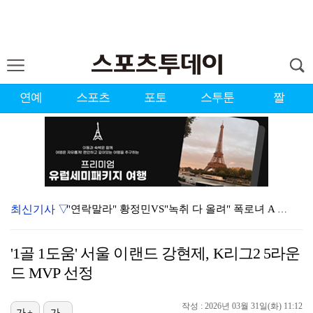
연예
스포츠
포토
스투툰
짤
최신기사 ▽
"연락말라" 황정민VS"녹취 다 올려" 폭로녀 A 씨,…
황정민 폭로자 "아들 연극 몰래 관람? 소품 준비 돕고…
'1골 1도움' 서울 이랜드 강현제, K리그2 5라운
이강인, 드디어 아틀레티코 선수단과 만났다…시메오네 감…
드 MVP 선정
10주년인데 40명뿐?…블랙핑크 행사 공지에 팬심 폭발…
작성 : 2026년 03월 31일(화) 11:12
가+
가-
KBO, 기록적인 폭염으로 9일까지 리그 중단…내달 6…