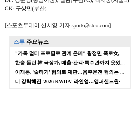
DF: 장준영(충남아산), 델란(수원FC), 백지웅(서울E)
GK: 구상민(부산)
[스포츠투데이 신서영 기자 sports@stoo.com]
스투
주요뉴스
"카톡 멀티 프로필로 관계 은폐" 황정민 폭로女, 문자…
한숨 돌린 韓 극장가, 매출·관객·특수관까지 웃었다 […
이재룡, '술타기' 혐의로 재판…음주운전 혐의는 미적용…
더 강력해진 '2026 KWDA' 라인업…앰퍼샌드원·나…