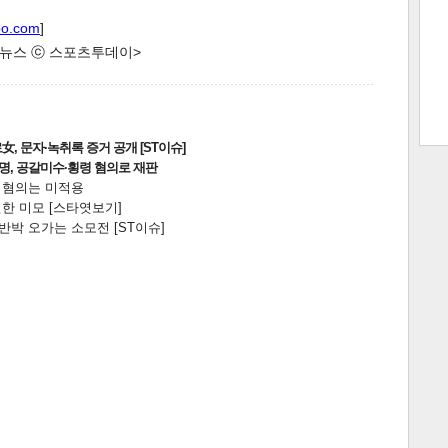
oo.com
]
한 뉴스 ⓒ 스포츠투데이>
트 크
트 축
사
하기
보기
스
, 문자·녹취록 증거 공개 [ST이슈]
2명, 공갈미수·횡령 혐의로 재판
전 혐의는 미적용
한 미모 [스타엿보기]
박 오가는 소모전 [ST이슈]