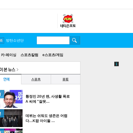
방탄소년단
카·레이싱
스포츠칼럼
e스포츠/게임
황정민 20년 팬, 사생활 폭로
A 씨에 "잘못…
데뷔는 쉬워도 생존은 어렵
다…K팝 아이돌 …