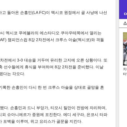
고 돌아온 손흥민(LA FC)이 멕시코 원정에서 골 사냥에 나선
전 10시 멕시코 푸에블라의 에스타디오 쿠아우테목에서 열리는
AF) 챔피언스컵 8강 2차전에서 크루스 아술(멕시코)와 격돌
 1차전에서 3-0 대승을 거두며 유리한 고지에 오른 상황이다. 또
주축 선수들에게 휴식을 부여하며 8강 2차전을 준비했다. 이날
치
겠다는 각오다.
터
 기록한 손흥민이 다시 한 번 크루스 아술을 상대로 골망을 흔
개됐다. 손흥민과 드니 부앙가, 티모시 틸만이 전방에 자리하며,
티외 슈아니에르가 중원에 포진한다. 에디 세구라, 은코시 타파
가 포백을 이루며, 위고 요리스가 골문을 지킨다.