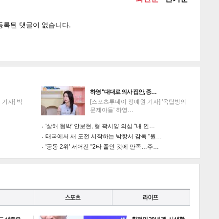
하영 "대대로 의사 집안, 증…
기자] 박
[스포츠투데이 정예원 기자] '옥탑방의
문제아들' 하영…
'살해 협박' 안보현, 형 곽시양 의심 "내 인…
태국에서 새 도전 시작하는 박항서 감독 "원…
'공동 2위' 서어진 "2타 줄인 것에 만족…주…