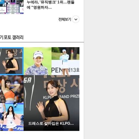
누에라, '뮤직뱅크' 1위…팬들
에 "영원하자…
스투펀
US
이 본 뉴스
스포츠
포토
드레스로 갈아입은 KLPGA …