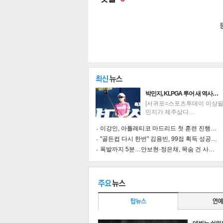
박민지, KLPGA 투어 새 역사…
[서귀포=스포츠투데이 이상필 
민지가 제주삼다…
이강인, 아틀레티코 마드리드 첫 훈련 진행…
"골든컵 다시 한번" 김용빈, 99점 획득 성공…
폭발까지 5분…안보현·정은채, 목숨 건 사…
기