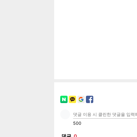
공유
유
로그
페이
트위
카카
밴드
네이