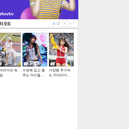
1
/ 2
어리더의 워
수영복 입고 춤
다양함 추구하
밤
추는 아이돌…
는 치어리더…