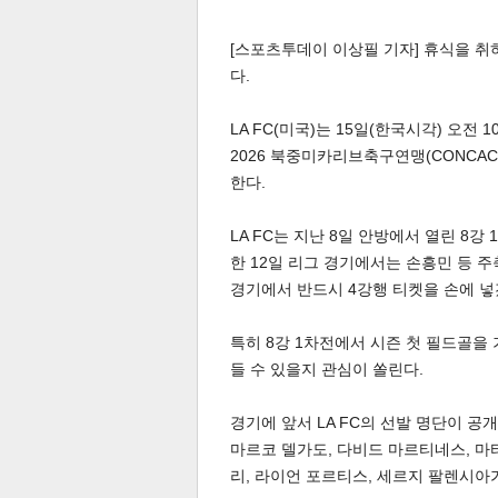
[스포츠투데이 이상필 기자] 휴식을 취하
다.
LA FC(미국)는 15일(한국시각) 오
2026 북중미카리브축구연맹(CONCAC
체
한다.
인
LA FC는 지난 8일 안방에서 열린 8강
한 12일 리그 경기에서는 손흥민 등 
경기에서 반드시 4강행 티켓을 손에 넣
특히 8강 1차전에서 시즌 첫 필드골을
들 수 있을지 관심이 쏠린다.
경기에 앞서 LA FC의 선발 명단이 공
마르코 델가도, 다비드 마르티네스, 마
리, 라이언 포르티스, 세르지 팔렌시아