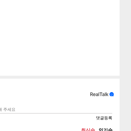
게
소
텍스
텍스
url 복
인쇄
목록