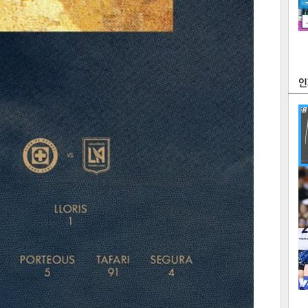
츠
라이프
포토
만화
FOC
많
연예
1
텍스
텍스
url 복
인쇄
목록
2