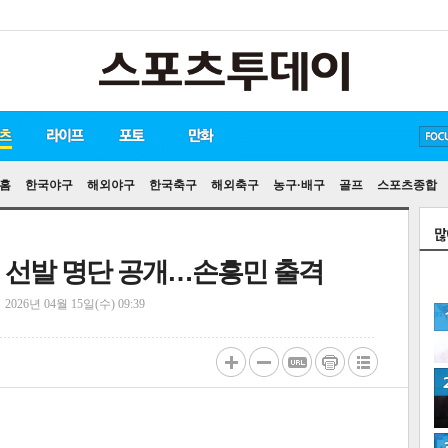
손흥민
유아인
송중기
홈
한국야구
해외야구
한국축구
해외축구
농구·배구
골프
스포츠종합
술전 선발 명단 공개…손흥민 출격
정
2026년 04월 15일(수) 09:39