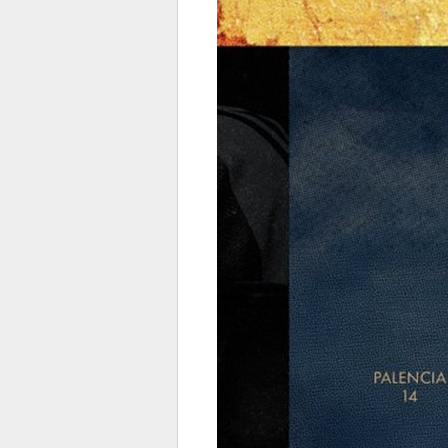
전
로그
즐겨찾기
많이 본 뉴스
최신 뉴스
연예
스포
페이
트위
댓글
밴드
네이