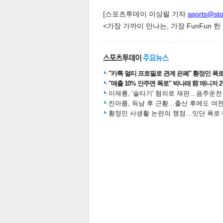
[스포츠투데이 이상필 기자
sports@st
<가장 가까이 만나는, 가장 FunFun 
스북
터 공
달기
공유
버블
"카톡 멀티 프로필로 관계 은폐" 황정민 폭로女
"매출 10% 안주면 폭로" 박나래 前 매니저 
이재룡, '술타기' 혐의로 재판…음주운
진아름, 득남 후 근황…출산 후에도 여전
황정민 사생활 논란의 쟁점…잇단 폭로·반