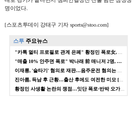
대로 경기가 끝나면서 챔피언결정전 진출 팀은 삼성생
명이었다.
[스포츠투데이 강태구 기자 sports@stoo.com]
스투
주요뉴스
"카톡 멀티 프로필로 관계 은폐" 황정민 폭로女, 문자…
"매출 10% 안주면 폭로" 박나래 前 매니저 2명, …
이재룡, '술타기' 혐의로 재판…음주운전 혐의는 미적용…
진아름, 득남 후 근황…출산 후에도 여전한 미모 [스타…
황정민 사생활 논란의 쟁점…잇단 폭로·반박 오가는 소모…