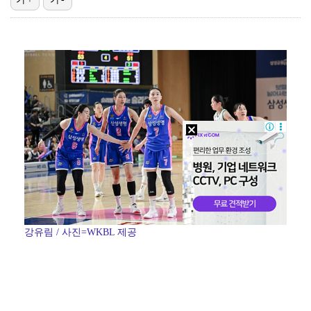
[ST포토] 문정민, 힘찬 티샷
데이식스 영케이, '사운드플래닛페스티벌' 출격…첫 솔로…
[ST포토] 문정민, 자신감 가득
[ST포토] 문정민, 버디 성공
[ST포토] 문정민, 안정된 퍼팅
강유림 / 사진=WKBL 제공