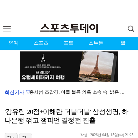
연예
스포츠
포토
스투툰
짤
최신기사 ▽
홍서범·조갑경, 아들 불륜 의혹 소송 속 '밝은 근황'…
데뷔는 쉬워도 생존은 어렵다…K팝 아이돌 평균 수명 4…
'강유림 20점+이해란 더블더블' 삼성생명, 하
'리틀 김연경' 손서연 28점 폭발…U17 여자배구, …
나은행 꺾고 챔피언 결정전 진출
'조폭 연루설 부인' 조세호, 8개월 만에 SNS 업로…
작성 : 2026년 04월 15일(수) 21:25
가+
가-
'호프', 글로벌 순항…토론토 영화제 미드나잇 매드니스…