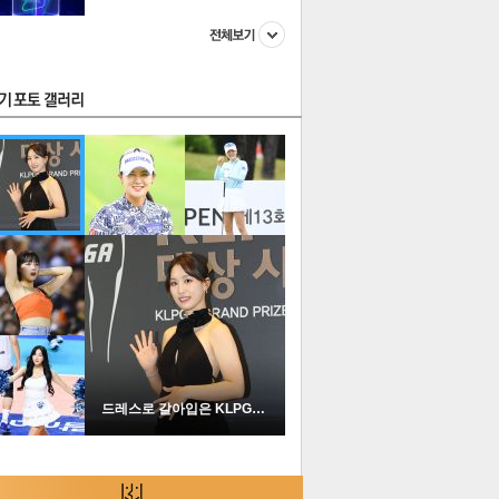
스투펀
US
이 본 뉴스
스포츠
포토
드레스로 갈아입은 KLPGA …