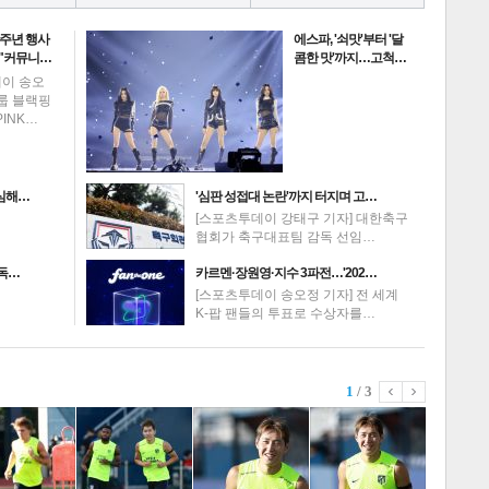
0주년 행사
에스파, '쇠맛'부터 '달
 "커뮤니…
콤한 맛'까지…고척…
데이 송오
그룹 블랙핑
PINK…
의심해…
'심판 성접대 논란'까지 터지며 고…
[스포츠투데이 강태구 기자] 대한축구
협회가 축구대표팀 감독 선임…
고독…
카르멘·장원영·지수 3파전…'202…
[스포츠투데이 송오정 기자] 전 세계
K-팝 팬들의 투표로 수상자를…
1
/ 3