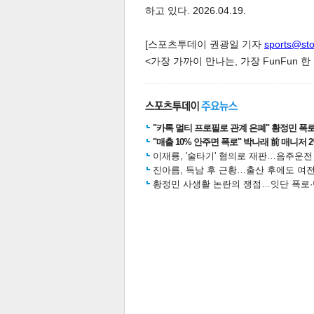
하고 있다. 2026.04.19.
[스포츠투데이 권광일 기자
sports@st
<가장 가까이 만나는, 가장 FunFun 
체
인
"카톡 멀티 프로필로 관계 은폐" 황정민 폭로女
"매출 10% 안주면 폭로" 박나래 前 매니저 
이재룡, '술타기' 혐의로 재판…음주운
진아름, 득남 후 근황…출산 후에도 여전
황정민 사생활 논란의 쟁점…잇단 폭로·반