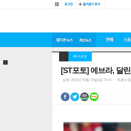
축구포토
[ST포토] 에브라, 달
입력
2026년 04월 19일(일) 19:41
최종수
0