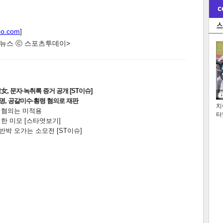
oo.com
]
한 뉴스 ⓒ 스포츠투데이>
, 문자·녹취록 증거 공개 [ST이슈]
2명, 공갈미수·횡령 혐의로 재판
치
전 혐의는 미적용
터
한 미모 [스타엿보기]
박 오가는 소모전 [ST이슈]