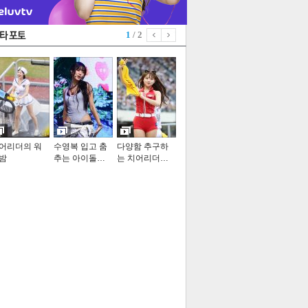
1
/ 2
어리더의 워
수영복 입고 춤
다양함 추구하
밤
추는 아이돌…
는 치어리더…