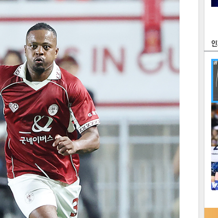
츠
라이프
포토
만화
FOC
많
연예
1
텍스
텍스
url 복
인쇄
목록
2