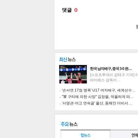
공유
유
로그
한국 남자배구, 중국 3-0 완…
[스포츠투데이 강태구 기자] 
라미레스 감독이…
'손서연 17점 맹폭' U17 여자배구, 세계선수…
"軍 구타에 의한 사망" 김정렬, 억울하게 떠…
'서명관·야고 연속골' 울산, 동해안 더비서…