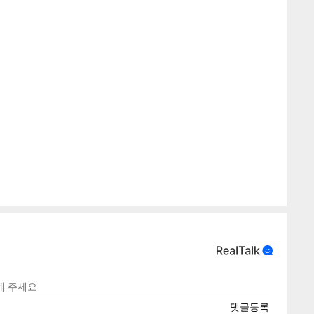
텍스
텍스
url 복
인쇄
목록