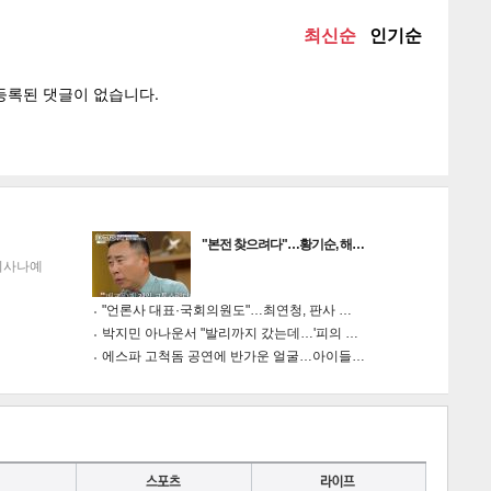
게
소
"본전 찾으려다"…황기순, 해…
이사나예
"언론사 대표·국회의원도"…최연청, 판사 …
박지민 아나운서 "발리까지 갔는데…'피의 …
에스파 고척돔 공연에 반가운 얼굴…아이들…