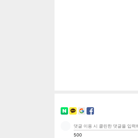
보
페이
트위
카카
밴드
네이