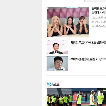
블랙핑크, 1
논란에 사과
[스포츠투
정 기자] 
크(BLACK
황정민 폭로자 "아내도 불륜 
최신뉴스
초췌해진 김선태, 술병 가득 "
기
주요뉴스