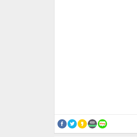
스북
터 공
달기
공유
버블
관련뉴스