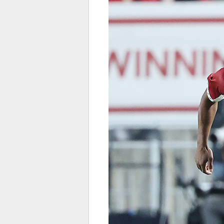
전
로그
즐겨찾기
많이 본 뉴스
최신 뉴스
연예
스포
페이
트위
댓글
밴드
네이