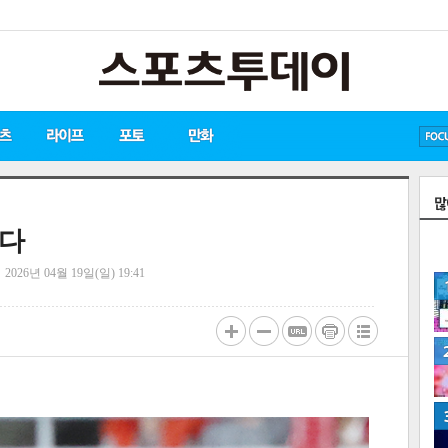
방탄소년단
손흥민
유아인
린다
정
2026년 04월 19일(일) 19:41