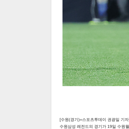
[수원(경기)=스포츠투데이 권광일 기자] 'O
수원삼성 레전드의 경기가 19일 수원