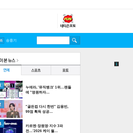
송중기
누에라, '뮤직뱅크' 1위…팬들
에 "영원하자…
"골든컵 다시 한번" 김용빈,
99점 획득 성공…
카르멘·장원영·지수 3파
전…'2026 케이 월…