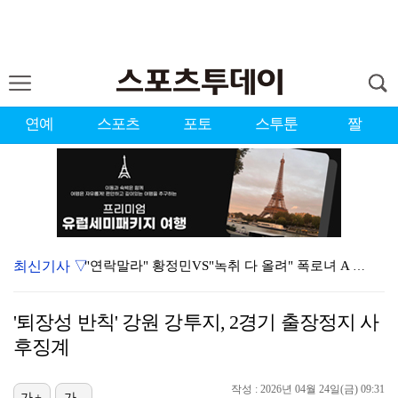
연예
스포츠
포토
스투툰
짤
최신기사 ▽
"연락말라" 황정민VS"녹취 다 올려" 폭로녀 A 씨,…
황정민 폭로자 "아들 연극 몰래 관람? 소품 준비 돕고…
'퇴장성 반칙' 강원 강투지, 2경기 출장정지 사
이강인, 드디어 아틀레티코 선수단과 만났다…시메오네 감…
후징계
10주년인데 40명뿐?…블랙핑크 행사 공지에 팬심 폭발…
작성 : 2026년 04월 24일(금) 09:31
가+
가-
KBO, 기록적인 폭염으로 9일까지 리그 중단…내달 6…