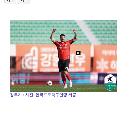
"매출 10% 안주면 폭로" 박나래 前 매니저 2명, …
'나솔' 24기 옥순, 출연료 미지급 폭로 "1년 넘게…
김혜성, 마이너리그 트리플A서 4경기 연속 무안타 침묵…
'오디세이'·'스파이더맨4', 박스오피스 투톱…기록 경…
'폭염 영향' 프로야구, 9일까지 리그 중단 결정…11…
강투지 / 사진=한국프로축구연맹 제공