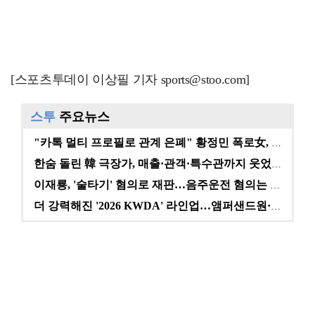
[스포츠투데이 이상필 기자 sports@stoo.com]
스투
주요뉴스
"카톡 멀티 프로필로 관계 은폐" 황정민 폭로女, 문자…
한숨 돌린 韓 극장가, 매출·관객·특수관까지 웃었다 […
이재룡, '술타기' 혐의로 재판…음주운전 혐의는 미적용…
더 강력해진 '2026 KWDA' 라인업…앰퍼샌드원·나…