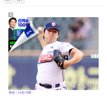
"매출 10% 안주면 폭로" 박나래 前 매니저 2명, …
X
'주장 완장' 김민재, 한국 떠나기 전 뮌헨 동료들에게…
폭로자 "황정민, 본인 말에 책임져야…내가 사생활에 초…
박문성 "축구협회 성접대 의혹? 사실이면 국제 망신…사…
'모솔연애2' 최혁준 "판단 오류로 불편함 드려 죄송"…
곽빈 / 사진=DB