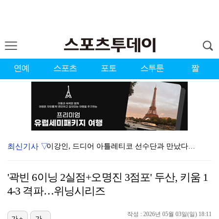
연예
스포츠
포토
스투툰
짤
최신기사 ▽
이강인, 드디어 아틀레티코 선수단과 만났다…시메오네 감…
KBO, 기록적인 폭염으로 9일까지 리그 중단…내달 6…
'곽빈 6이닝 2실점+오명진 3점포' 두산, 키움 1
대한축구협회, 외국인 심판 7차례 성접대 의혹…이 기간…
4-3 격파…위닝시리즈
박지훈, 9월 잠실실내체육관서 앙코르 콘서트 개최
작성 : 2026년 05월 03일(일) 18:11
가+
가-
"기분 맞춰주려고" 축구협회, 외국인 심판 성접대 의혹…