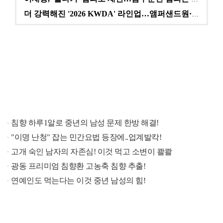
더 강력해진 '2026 KWDA' 라인업…앰퍼샌드원·나…