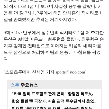
의 적시타로 1점 더 보태며 사실상 승부를 갈랐다. 키
움은 7회말 2사 1, 2루에서 터진 안치홍의 적시타로 1
점을 만회했지만 추격은 거기까지였다.
9회초 1사 만루에서 정수빈의 적시타로 1점 더 추가한
두산은 9회말 마운드에 최주형을 올렸다. 최주형은 송
지후-김재현-전태현으로 이어지는 키움의 세 타자를
모두 삼진으로 처리하며 팀의 완승에 마침표를 찍었
다.
[스포츠투데이 신서영 기자 sports@stoo.com]
스투
주요뉴스
"카톡 멀티 프로필로 관계 은폐" 황정민 폭로女, 문자…
한숨 돌린 韓 극장가, 매출·관객·특수관까지 웃었다 […
이재룡, '술타기' 혐의로 재판…음주운전 혐의는 미적용…