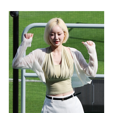
[ST포토] 맨시티, 3-1 승리
[ST포토] 이강인, 첫 경기 투입
[ST포토] 이강인, 7번 유니폼 입고
[ST포토] 이강인, 이제는 AT마드리드
[ST포토] 패스하는 이강인