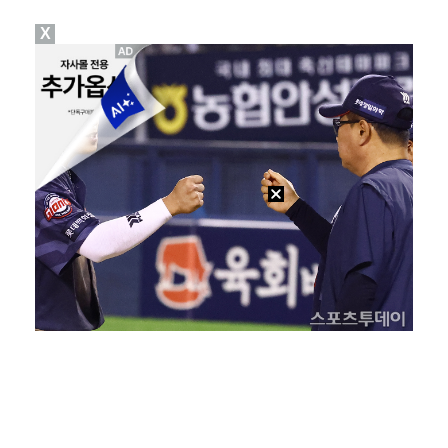
X
"친한 척 좀 해"…나영석·배정남, 불화설 재차 해명(…
"황정민, '어우 섹시하네' 마음의 소리였다 시인해" …
아이들, '톰보이'까지 MV 4억뷰 돌파…통산 3번째 …
AT 이적 후 첫 기자회견 참석한 이강인 "100% 아…
이강인 향한 시메오네 감독의 극찬…"겸손하고 노력하는 …