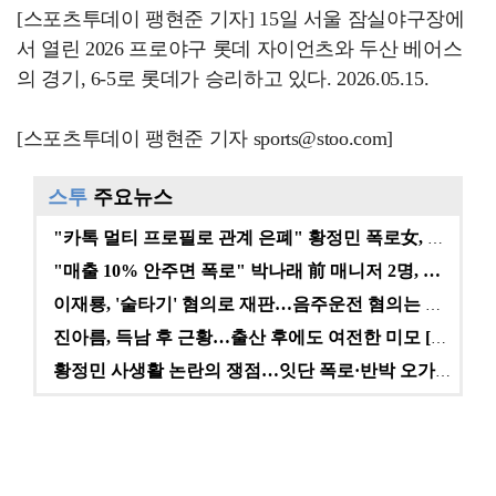
[스포츠투데이 팽현준 기자] 15일 서울 잠실야구장에
서 열린 2026 프로야구 롯데 자이언츠와 두산 베어스
의 경기, 6-5로 롯데가 승리하고 있다. 2026.05.15.
[스포츠투데이 팽현준 기자 sports@stoo.com]
스투
주요뉴스
"카톡 멀티 프로필로 관계 은폐" 황정민 폭로女, 문자…
"매출 10% 안주면 폭로" 박나래 前 매니저 2명, …
이재룡, '술타기' 혐의로 재판…음주운전 혐의는 미적용…
진아름, 득남 후 근황…출산 후에도 여전한 미모 [스타…
황정민 사생활 논란의 쟁점…잇단 폭로·반박 오가는 소모…