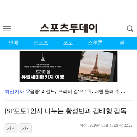
연예
스포츠
포토
스투툰
짤
최신기사 ▽
'음중' 리센느, '프리티 걸'로 1위…8월 둘째 주 …
강채연, 제주삼다수 3R 선두 질주…서어진·장은수 1타…
[ST포토] 인사 나누는 황성빈과 김태형 감독
"큰 섭섭함 안겨 미안"…블랙핑크 지수, 10주년 잡음…
작성 : 2026년 05월 15일(금) 22:22
생애 첫 승 노리는 강채연·서어진·장은수, 제주삼다수 …
가+
가-
축구협회 성접대 파문에 더불어민주당 "타락한 뒷거래로 …