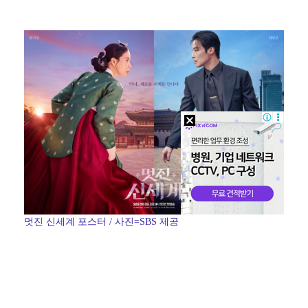
기록적인 폭염에 멈췄던 KBO, 11일부터 순위 경쟁 …
고영욱, 도 넘은 저격 논란…이번엔 박하선에 "감당 안…
권영찬, 김수현 관련 허위사실 유포 혐의로 검찰行
'친일 의혹' 하영 증조부 안상호, 고종 독살 의혹까지…
경찰, 대한축구협회 '심판 성접대 논란' 수사 여부 검…
멋진 신세계 포스터 / 사진=SBS 제공