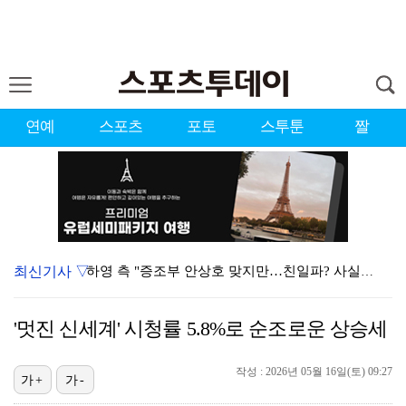
연예
스포츠
포토
스투툰
짤
최신기사 ▽
하영 측 "증조부 안상호 맞지만…친일파? 사실무근" […
'방송 출연' 유명 산부인과 원장, 프로포폴 셀프 투약…
'멋진 신세계' 시청률 5.8%로 순조로운 상승세
"블랙핑크 데뷔 10주년 행사로 국중박 입장 통제"…문…
작성 : 2026년 05월 16일(토) 09:27
김지원, 어린이병원에 1억원 쾌척 "'닥터X' 촬영 중…
가+
가-
'선업튀' 서혜원, 결혼 4개월 만에 임신 경사 "행복…