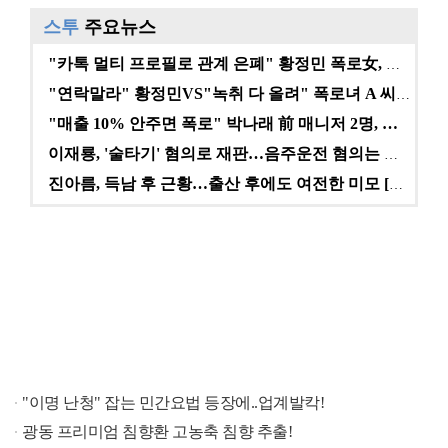
스투
주요뉴스
"카톡 멀티 프로필로 관계 은폐" 황정민 폭로女, 문자…
"연락말라" 황정민VS"녹취 다 올려" 폭로녀 A 씨,…
"매출 10% 안주면 폭로" 박나래 前 매니저 2명, …
이재룡, '술타기' 혐의로 재판…음주운전 혐의는 미적용…
진아름, 득남 후 근황…출산 후에도 여전한 미모 [스타…