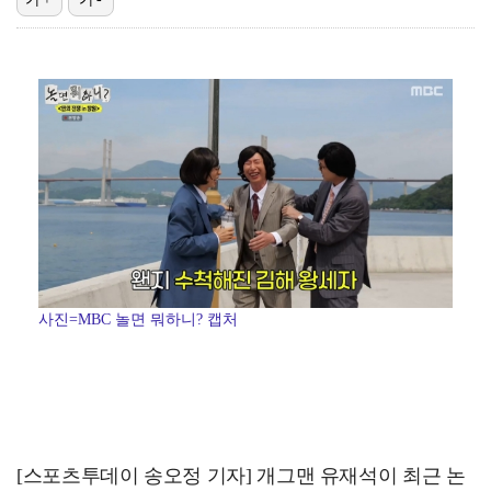
이강인, 아틀레티코 마드리드 첫 훈련 진행…9일 맨시티…
폭발물 지킨 안보현, '악마 교관' 정은채와 재회(재벌…
대놓고 '심판 마사지'로 결재 받기도…최종 결재권자는 …
외신까지 퍼지고 있는 축구협회 성접대 논란…2002 한…
'1라운드 115위' 김민별, 2라운드 7타 줄이며 7…
사진=MBC 놀면 뭐하니? 캡처
[스포츠투데이 송오정 기자] 개그맨 유재석이 최근 논