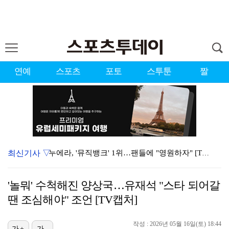
연예
스포츠
포토
스투툰
짤
최신기사 ▽
누에라, '뮤직뱅크' 1위…팬들에 "영원하자" [TV캡…
강채연, 제주삼다수 2R 깜짝 선두 도약…박민지 공동 …
'놀뭐' 수척해진 양상국…유재석 "스타 되어갈
폭발까지 5분…안보현·정은채, 목숨 건 사투 시작(재벌…
땐 조심해야" 조언 [TV캡처]
서장훈 감독 "내 능력 부족" 자책하게 만든 펜타곤과의…
작성 : 2026년 05월 16일(토) 18:44
가+
가-
대한축구협회의 '심판 성접대'…최악의 경우 런던 올림픽…