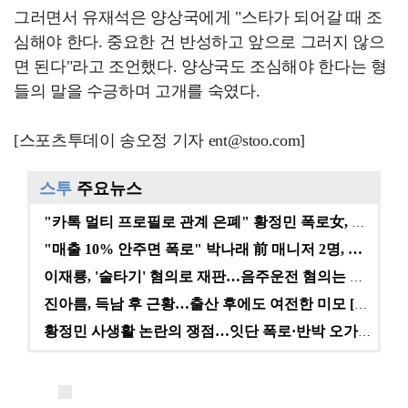
그러면서 유재석은 양상국에게 "스타가 되어갈 때 조
심해야 한다. 중요한 건 반성하고 앞으로 그러지 않으
면 된다"라고 조언했다. 양상국도 조심해야 한다는 형
들의 말을 수긍하며 고개를 숙였다.
[스포츠투데이 송오정 기자 ent@stoo.com]
스투
주요뉴스
"카톡 멀티 프로필로 관계 은폐" 황정민 폭로女, 문자…
"매출 10% 안주면 폭로" 박나래 前 매니저 2명, …
이재룡, '술타기' 혐의로 재판…음주운전 혐의는 미적용…
진아름, 득남 후 근황…출산 후에도 여전한 미모 [스타…
황정민 사생활 논란의 쟁점…잇단 폭로·반박 오가는 소모…