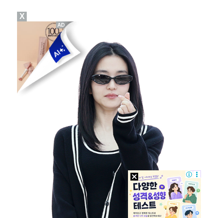
X
이강인, 드디어 아틀레티코 선수단과 만났다…시메오네 감…
김혜성, 마이너리그 트리플A서 4경기 연속 무안타 침묵…
광주, 공격형 미드필더 김종석 영입…"K리그1 뛸 기회…
'나솔' 24기 옥순, 출연료 미지급 폭로 "1년 넘게…
'오디세이'·'스파이더맨4', 박스오피스 투톱…기록 경…