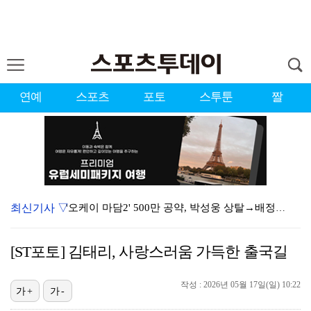
연예
스포츠
포토
스투툰
짤
최신기사 ▽
'오케이 마담2' 500만 공약, 박성웅 상탈→배정남은…
"연락말라" 황정민VS"녹취 다 올려" 폭로녀 A 씨,…
[ST포토] 김태리, 사랑스러움 가득한 출국길
황정민 폭로자 "아들 연극 몰래 관람? 소품 준비 돕고…
작성 : 2026년 05월 17일(일) 10:22
10주년인데 40명뿐?…블랙핑크 행사 공지에 팬심 폭발…
가+
가-
"군 복무 끝나고 다시 모일 것" 스트레이 키즈, 성적…