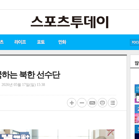
방탄소년단
손흥민
유아인
입국하는 북한 선수단
정
2026년 05월 17일(일) 15:38