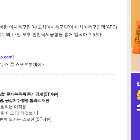
3
북한 여자축구팀 '내고향여자축구단'이 아시아축구연맹(AFC)
해 17일 오후 인천국제공항을 통해 입국하고 있다.
인
oo.com
]
한 뉴스 ⓒ 스포츠투데이>
, 문자·녹취록 증거 공개 [ST이슈]
2명, 공갈미수·횡령 혐의로 재판
전 혐의는 미적용
한 미모 [스타엿보기]
박 오가는 소모전 [ST이슈]