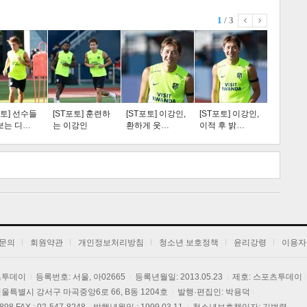
1
/ 3
스포츠
라이프
포토] 선수들
[ST포토] 훈련하
[ST포토] 이강인,
[ST포토] 이강인,
보는 디…
는 이강인
환하게 웃…
이적 후 밝…
트 크
트 축
사
하기
보기
문의
회원약관
개인정보처리방침
청소년 보호정책
윤리강령
이용자
포츠투데이
등록번호: 서울, 아02665
등록년월일: 2013.05.23
제호: 스포츠투데이
] 서울특별시 강서구 마곡중앙6로 66, B동 1204호
발행·편집인: 박용덕