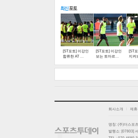
주요뉴스
탑뉴스
연예
[ST포토] 이강인
[ST포토] 이강인
[ST
합류한 AT …
보는 토마르…
지켜
스북
터 공
오톡
공유
버블
회사소개
제휴
기
명칭: (주)더스
발행소: [07803