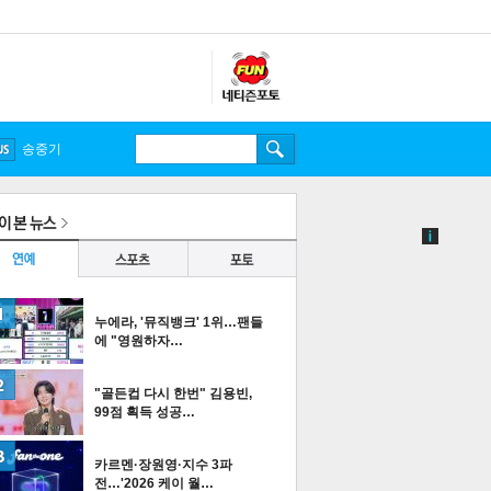
송중기
누에라, '뮤직뱅크' 1위…팬들
에 "영원하자…
"골든컵 다시 한번" 김용빈,
99점 획득 성공…
카르멘·장원영·지수 3파
전…'2026 케이 월…