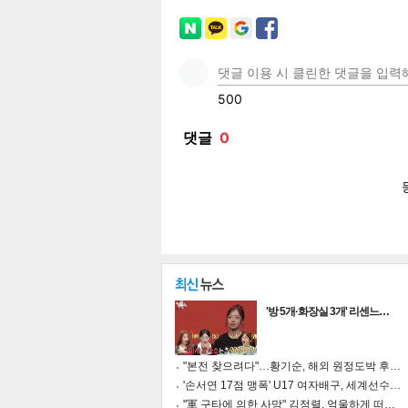
페이
트위
카카
밴드
네이
보
'방 5개·화장실 3개' 리센느…
"본전 찾으려다"…황기순, 해외 원정도박 후…
'손서연 17점 맹폭' U17 여자배구, 세계선수…
"軍 구타에 의한 사망" 김정렬, 억울하게 떠…