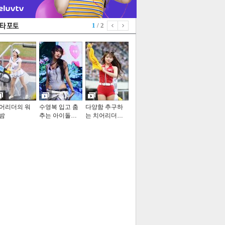
1
/ 2
어리더의 워
수영복 입고 춤
다양함 추구하
밤
추는 아이돌…
는 치어리더…