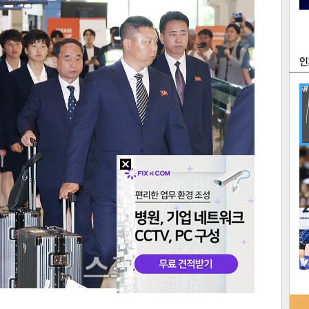
츠
라이프
포토
만화
FOC
많
연예
1
텍스
텍스
url 복
인쇄
목록
2