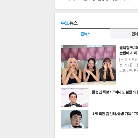
공유
유
로그
블랙핑크, 1
논란에 사과
[스포츠투
정 기자] 
크(BLACK
황정민 폭로자 "아내도 불륜 
최신뉴스
초췌해진 김선태, 술병 가득 "