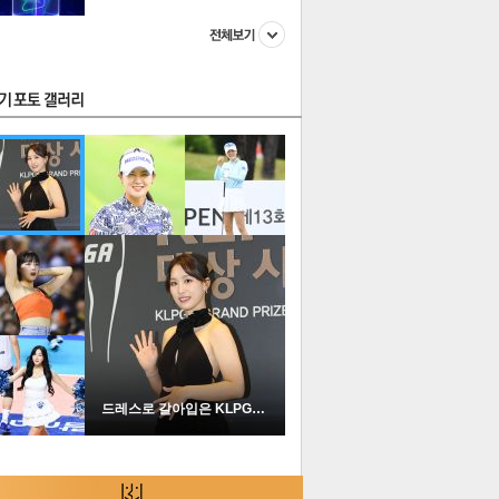
스투펀
US
이 본 뉴스
스포츠
포토
드레스로 갈아입은 KLPGA …