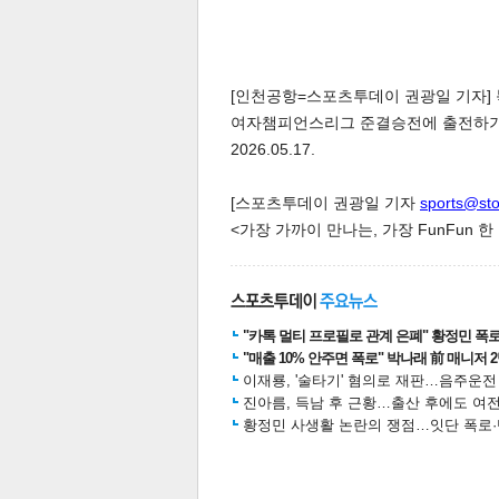
[인천공항=스포츠투데이 권광일 기자] 
여자챔피언스리그 준결승전에 출전하기위
2026.05.17.
[스포츠투데이 권광일 기자
sports@st
<가장 가까이 만나는, 가장 FunFun 
"카톡 멀티 프로필로 관계 은폐" 황정민 폭로女
"매출 10% 안주면 폭로" 박나래 前 매니저 
이재룡, '술타기' 혐의로 재판…음주운
진아름, 득남 후 근황…출산 후에도 여전
황정민 사생활 논란의 쟁점…잇단 폭로·반