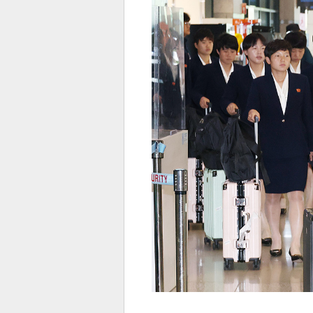
전
로그
즐겨찾기
많이 본 뉴스
최신 뉴스
연예
스포
페이
트위
댓글
밴드
네이