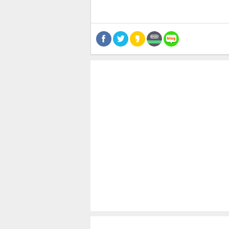
스북
터 공
달기
공유
버블