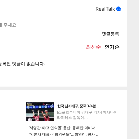
텍스
텍스
url 복
인쇄
목록
한국 남자배구, 중국 3-0 완…
[스포츠투데이 강태구 기자] 이사나예
라미레스 감독이…
'서명관·야고 연속골' 울산, 동해안 더비서…
"언론사 대표·국회의원도"…최연청, 판사 …