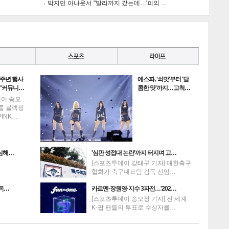
박지민 아나운서 "발리까지 갔는데…'피의 …
게
소
0주년 행사
에스파, '쇠맛'부터 '달
 "커뮤니…
콤한 맛'까지…고척…
데이 송오
그룹 블랙핑
PINK…
의심해…
'심판 성접대 논란'까지 터지며 고…
[스포츠투데이 강태구 기자] 대한축구
협회가 축구대표팀 감독 선임…
고독…
카르멘·장원영·지수 3파전…'202…
[스포츠투데이 송오정 기자] 전 세계
K-팝 팬들의 투표로 수상자를…