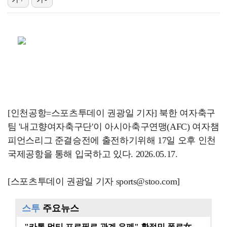
씨피엔터, 매출 늘었지만 2년 연속 적자…높은 아티스트…
[ST포토] 홀아웃 하는 이율린
[ST포토] 마다솜, 홀아웃
[ST포토] 이채은2, 거리확인
[ST포토] 송지윤, 신중하게 거리확인
[인천공항=스포츠투데이 권광일 기자] 북한 여자축구
팀 '내고향여자축구단'이 아시아축구연맹(AFC) 여자챔
피언스리그 준결승전에 출전하기위해 17일 오후 인천
국제공항을 통해 입국하고 있다. 2026.05.17.
[스포츠투데이 권광일 기자 sports@stoo.com]
스투
주요뉴스