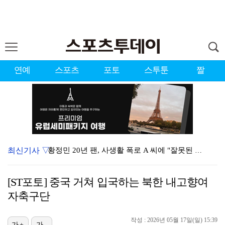
연예
스포츠
포토
스투툰
짤
최신기사 ▽
황정민 20년 팬, 사생활 폭로 A 씨에 "잘못된 팬심…
남아공전 참사에 입 연 김민재 "선수들도 못 하긴 해……
[ST포토] 중국 거쳐 입국하는 북한 내고향여
서장훈, 28억에 산 양재역 빌딩 450억에 내놨다…시…
자축구단
통산 2승 기회 잡은 문정민 "더위 걱정이지만, 끝까지…
작성 : 2026년 05월 17일(일) 15:39
가+
가-
FC서울, 구단 최초 산하 유스 오산고 유망주 5명과 …