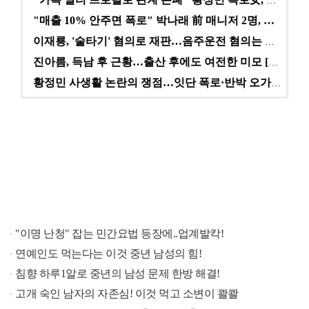
"카톡 멀티 프로필로 관계 은폐" 황정민 폭로女, 문자…
"매출 10% 안주면 폭로" 박나래 前 매니저 2명, …
이재룡, '술타기' 혐의로 재판…음주운전 혐의는 미적용…
진아름, 득남 후 근황…출산 후에도 여전한 미모 [스타…
황정민 사생활 논란의 쟁점…잇단 폭로·반박 오가는 소모…