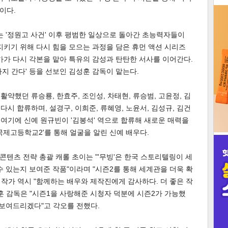
이다.
3
'는 '정원고 사건' 이후 평범한 일상으로 돌아간 초능력자들이
지키기 위해 다시 힘을 모으는 과정을 담은 휴먼 액션 시리즈
작가가 다시 각본을 맡아 특유의 감성과 탄탄한 서사를 이어간다.
끝까지 간다' 등을 선보인 김성훈 감독이 맡는다.
인
활약했던 류승룡, 한효주, 조인성, 차태현, 류승범, 고윤정, 김
다시 합류하며, 설경구, 이희준, 류혜영, 노윤서, 김성규, 김건
 여기에 신예 원규빈이 '김봉석' 역으로 합류해 새로운 매력을
국제고등학교2'를 통해 얼굴을 알린 신예 배우다.
텐츠 전략 총괄 캐롤 초이는 "'무빙'은 한국 스토리텔링이 세
수 있는지 보여준 작품"이라며 "시즌2를 통해 세계관을 더욱 확
 작가 역시 "함께하는 배우와 제작진에게 감사하다. 더 좋은 작
훈 감독은 "시즌1을 사랑해준 시청자 덕분에 시즌2가 가능했
 보여드리겠다"고 각오를 전했다.