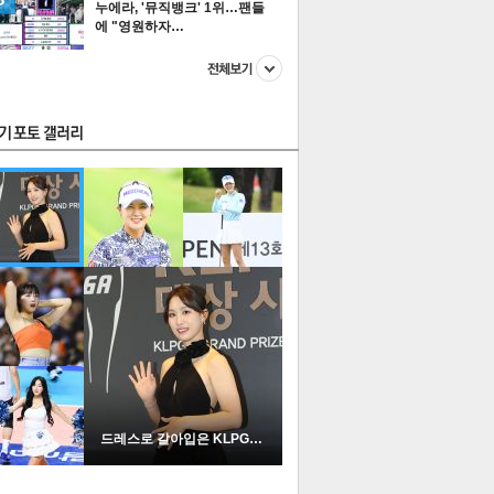
누에라, '뮤직뱅크' 1위…팬들
에 "영원하자…
스투펀
US
이 본 뉴스
스포츠
포토
드레스로 갈아입은 KLPGA …