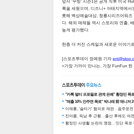
앞서 '무빙' 시즌1은 공개 직후 미국 H
록을 세웠으며, 디즈니+ 아태지역에서
롯해 백상예술대상, 청룡시리즈어워즈 
다. 해외 매체들 역시 스토리와 연출,
높게 평가했다.
한층 더 커진 스케일과 새로운 이야기로
체
인
[스포츠투데이 정예원 기자
ent@stoo.
<가장 가까이 만나는, 가장 FunFun 
"카톡 멀티 프로필로 관계 은폐" 황정민 폭로女
"매출 10% 안주면 폭로" 박나래 前 매니저 
이재룡, '술타기' 혐의로 재판…음주운
진아름, 득남 후 근황…출산 후에도 여전
황정민 사생활 논란의 쟁점…잇단 폭로·반