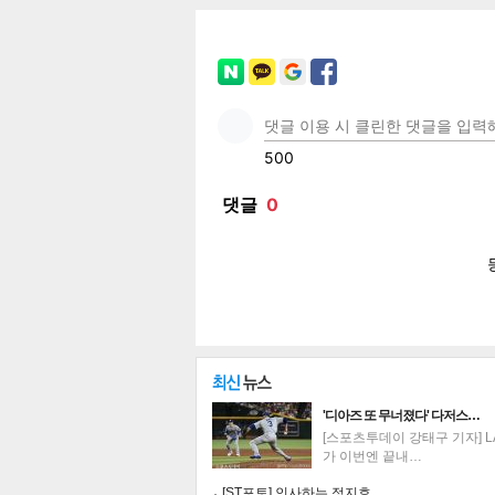
페이
트위
카카
밴드
네이
공유
유
로그
'디아즈 또 무너졌다' 다저스…
[스포츠투데이 강태구 기자] L
가 이번엔 끝내…
[ST포토] 인사하는 정지효