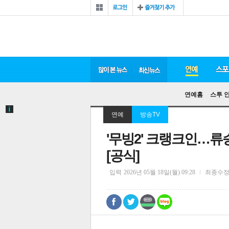
연예홈
스투 
연예
방송TV
'무빙2' 크랭크인…류
[공식]
입력
2026년 05월 18일(월) 09:28
최종수
0