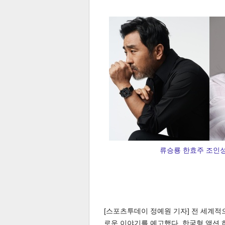
전
로그
즐겨찾기
많이 본 뉴스
최신 뉴스
연예
스포
류승룡 한효주 조인성 
[스포츠투데이 정예원 기자] 전 세계적으
페이
트위
댓글
밴드
네이
로운 이야기를 예고했다. 한국형 액션 