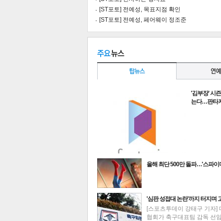
[ST포토] 전예성, 목표지점 확인
[ST포토] 전예성, 페어웨이 정조준
'김부장' 시즌
는다…판타지오
올해 최단 500만 돌파…'스파
기
최신뉴스
'심판 성접대 논란'까지 터지며 
[스포츠투데이 강태구 기자]
협회가 축구대표팀 감독 선