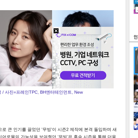
츠
라이프
포토
만화
FOC
많
/ 사진=프레인TPC, BH엔터테인먼트, New
연예
1
로 큰 인기를 끌었던 '무빙'이 시즌2 제작에 본격 돌입하며 새
2
텍스
텍스
url 복
인쇄
목록
히어로물의 가능성을 보여줬던 ‘무빙’은 후속 시즌을 통해 더욱