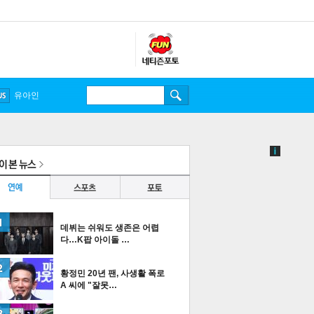
유아인
데뷔는 쉬워도 생존은 어렵
다…K팝 아이돌 …
황정민 20년 팬, 사생활 폭로
A 씨에 "잘못…