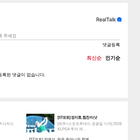
텍스
텍스
url 복
인쇄
목록
게
소
[ST포토] 정지효, 힘찬 티샷
A 다저스
[제주=스포츠투데이 권광일 기자] 2026
KLPGA 투어 제…
[ST포토] 전예성, 얼음 주머니와 함께