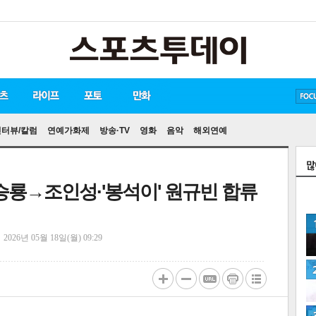
방탄소년단
손흥민
송중기
인터뷰/칼럼
연예가화제
방송·TV
영화
음악
해외연예
승룡→조인성·'봉석이' 원규빈 합류
정
2026년 05월 18일(월) 09:29