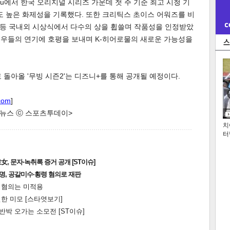
ulu에서 한국 오리지널 시리즈 가운데 첫 주 기준 최고 시청 기
도 높은 화제성을 기록했다. 또한 크리틱스 초이스 어워즈를 비
등 국내외 시상식에서 다수의 상을 휩쓸며 작품성을 인정받았
 배우들의 연기에 호평을 보내며 K-히어로물의 새로운 가능성을
 돌아올 '무빙 시즌2'는 디즈니+를 통해 공개될 예정이다.
com
]
한 뉴스 ⓒ 스포츠투데이>
치
터
, 문자·녹취록 증거 공개 [ST이슈]
2명, 공갈미수·횡령 혐의로 재판
전 혐의는 미적용
한 미모 [스타엿보기]
박 오가는 소모전 [ST이슈]