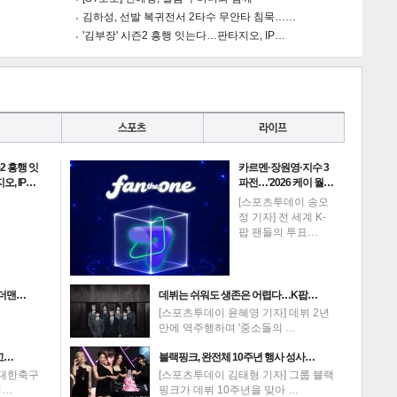
김하성, 선발 복귀전서 2타수 무안타 침묵……
'김부장' 시즌2 흥행 잇는다…판타지오, IP…
2 흥행 잇
카르멘·장원영·지수 3
, IP…
파전…'2026 케이 월…
[스포츠투데이 송오
정 기자] 전 세계 K-
팝 팬들의 투표…
이더맨…
데뷔는 쉬워도 생존은 어렵다…K팝…
[스포츠투데이 윤혜영 기자] 데뷔 2년
만에 역주행하며 '중소돌의 …
고…
블랙핑크, 완전체 10주년 행사 성사…
 대한축구
[스포츠투데이 김태형 기자] 그룹 블랙
임…
핑크가 데뷔 10주년을 맞아 …