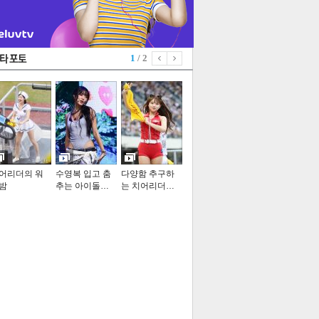
1
/ 2
어리더의 워
수영복 입고 춤
다양함 추구하
밤
추는 아이돌…
는 치어리더…