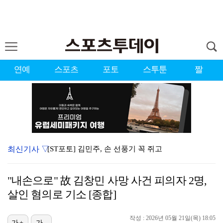
연예
스포츠
포토
스투툰
짤
최신기사 ▽
[ST포토] 김민주, 손 선풍기 꼭 쥐고
[ST포토] 스트레이 키즈 리노, 군입대 질문에... …
"내손으로" 故 김창민 사망 사건 피의자 2명,
[ST포토] 양효진, 제주 삼다수
살인 혐의로 기소 [종합]
[ST포토] 스트레이 키즈 창빈, '수트 입고 멋있게'
작성 : 2026년 05월 21일(목) 18:05
[ST포토] 스트레이 키즈 창빈, '행복한 삶'
가+
가-