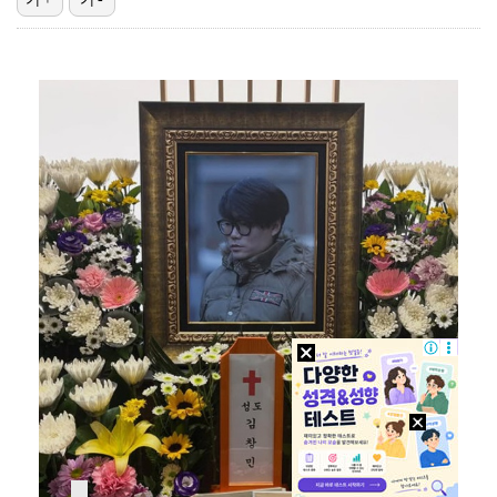
송성문, 애리조나전 교체 출전해 1볼넷 1득점…3경기 …
[ST포토] 스트레이 키즈 현진, '스테이바라기'
[ST포토] 스트레이 키즈 현진, 훈훈 비주얼
[ST포토] 한진선, 폭염에도 미소 활짝
[ST포토] 스트레이 키즈 창빈, '알고보면 애교쟁이'