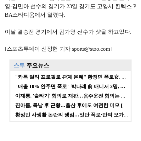
영-김민아 선수의 경기가 23일 경기도 고양시 킨텍스 P
BA스타디움에서 열렸다.
이날 결승전 경기에서 김가영 선수가 샷을 하고있다.
[스포츠투데이 신정헌 기자 sports@stoo.com]
스투
주요뉴스
"카톡 멀티 프로필로 관계 은폐" 황정민 폭로女, 문자…
"매출 10% 안주면 폭로" 박나래 前 매니저 2명, …
이재룡, '술타기' 혐의로 재판…음주운전 혐의는 미적용…
진아름, 득남 후 근황…출산 후에도 여전한 미모 [스타…
황정민 사생활 논란의 쟁점…잇단 폭로·반박 오가는 소모…