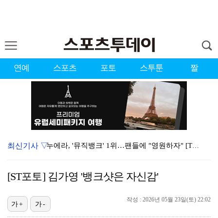
연예
스포츠
포토
스투툰
짤
최신기사 ▽
누에라, '뮤직뱅크' 1위…팬들에 "영원하자" [TV캡…
강채연, 제주삼다수 2R 깜짝 선두 도약…박민지 공동 …
[ST포토] 김가영 '뱅크샷은 자신감'
폭발까지 5분…안보현·정은채, 목숨 건 사투 시작(재벌…
작성 : 2026년 05월 23일(토) 22:02
이강인, 아틀레티코 마드리드 첫 훈련 진행…9일 맨시티…
가+
가-
대한축구협회의 '심판 성접대'…최악의 경우 런던 올림픽…