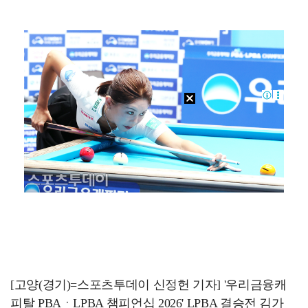
폭발물 지킨 안보현, '악마 교관' 정은채와 재회(재벌…
외신까지 퍼지고 있는 축구협회 성접대 논란…2002 한…
태국에서 새 도전 시작하는 박항서 감독 "원팀 만들어 …
대놓고 '심판 마사지'로 결재 받기도…최종 결재권자는 …
'1라운드 115위' 김민별, 2라운드 7타 줄이며 7…
[고양(경기)=스포츠투데이 신정헌 기자] '우리금융캐
피탈 PBAㆍLPBA 챔피언십 2026' LPBA 결승전 김가