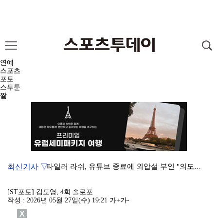
연예
스포츠
포토
스투툰
짤
최신기사 ▽
타일러 라쉬, 유튜브 종료에 외압설 부인 "의도한 바 …
가수 런치, 작곡가 안성현과 8년 열애 끝 백년가약…결…
[ST포토] 김도영, 4회 솔로포
작성 : 2026년 05월 27일(수) 19:21
가+
가-
런치, 안성현과 내일(8일) 결혼…가수·작곡가 부부 탄…
X