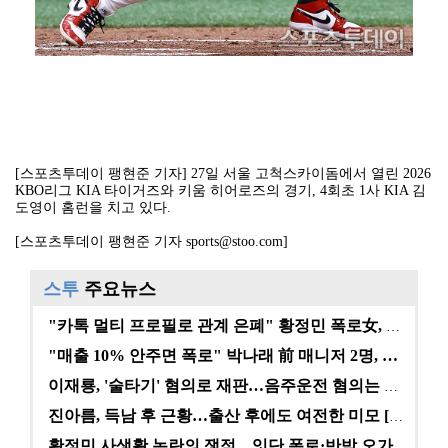
[스포츠투데이 팽현준 기자] 27일 서울 고척스카이돔에서 열린 2026
KBO리그 KIA 타이거즈와 키움 히어로즈의 경기, 4회초 1사 KIA 김
도영이 홈런을 치고 있다.
[스포츠투데이 팽현준 기자 sports@stoo.com]
스투
주요뉴스
"카톡 멀티 프로필로 관계 은폐" 황정민 폭로女, 문자…
"매출 10% 안주면 폭로" 박나래 前 매니저 2명, …
이재룡, '술타기' 혐의로 재판…음주운전 혐의는 미적용…
진아름, 득남 후 근황…출산 후에도 여전한 미모 [스타…
황정민 사생활 논란의 쟁점…잇단 폭로·반박 오가는 소모…