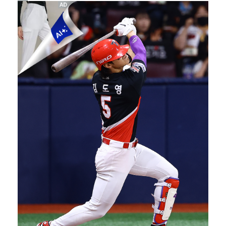
[ST포토] 유지나, 더워도 즐겁게
상위권 유지한 서교림 "아이언샷 덕분에 타수 줄여…컨디…
변우석, 아이유 생일 맞아 특별 주문 제작 케이크 선물…
[ST포토] 박보겸, 들어간다~
던, 3년 만에 신곡→솔직 심경 고백 "이제는 있는 그…
[ST포토] 차준환, 심장이 뛰는 연기
[ST포토] 차준환, 아이돌 보다 잘생긴 얼굴