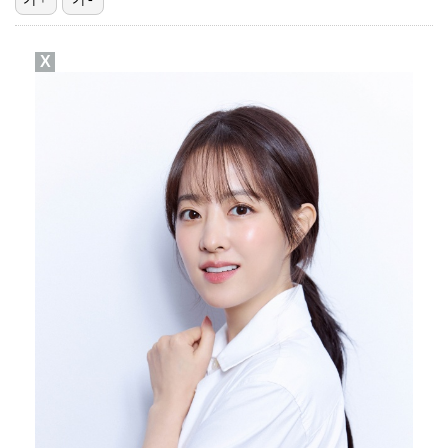
폭발물 지킨 안보현, '악마 교관' 정은채와 재회(재벌…
X
외신까지 퍼지고 있는 축구협회 성접대 논란…2002 한…
대놓고 '심판 마사지'로 결재 받기도…최종 결재권자는 …
태국에서 새 도전 시작하는 박항서 감독 "원팀 만들어 …
'1라운드 115위' 김민별, 2라운드 7타 줄이며 7…