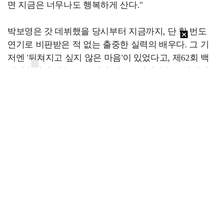
면 지금은 너무나도 행복하게 산다."
박보영은 갓 데뷔했을 당시부터 지금까지, 단 한 번도
연기로 비판받은 적 없는 출중한 실력의 배우다. 그 기
저엔 '뒤쳐지고 싶지 않은 마음'이 있었다고, 제62회 백
상예술대상 방송 부문 여자 최우수연기상을 수상하며
털어놓은 바 있다. "정신이 없어 몰랐는데 가족들이 보
내준 영상을 보니 소감을 진짜 길게 했더라. 당황스러
웠다(웃음). 상투적인 말이지만 라인업이 너무 쟁쟁해
후보에 오른 것만으로도 잘했다고 생각했다. 근래 가
장 많이 느낀 내용을 솔직하게 말한 거였다. 창피하고
싶지 않은, 쪽팔리고 싶지 않은 마음이 제일 컸다고. 작
품을 두고 알게 모르게 경쟁을 계속해야 하지 않나. '대
체 언제까지 해야 하나'란 생각도 했다. 그러다 '미지의
서울' 기획의도가 떠올랐다. 남의 인생이 내 인생보다
좋아 보인 적 없냐는 내용이 크게 와닿았다"고 고백했
다.