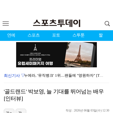
연예
스포츠
포토
스투툰
짤
최신기사 ▽
누에라, '뮤직뱅크' 1위…팬들에 "영원하자" [TV캡…
강채연, 제주삼다수 2R 깜짝 선두 도약…박민지 공동 …
'골드랜드' 박보영, 늘 기대를 뛰어넘는 배우
폭발까지 5분…안보현·정은채, 목숨 건 사투 시작(재벌…
[인터뷰]
이강인, 아틀레티코 마드리드 첫 훈련 진행…9일 맨시티…
작성 : 2026년 06월 03일(수) 12:30
가+
가-
대한축구협회의 '심판 성접대'…최악의 경우 런던 올림픽…