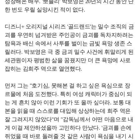
성장해온 배우. '뽀블리' 박보영은 20년의 시간 동안 단
한 번도 우릴 실망시킨 적이 없다.
디즈니+ 오리지널 시리즈 '골드랜드'는 밀수 조직의 금
괴를 우연히 넘겨받은 주인공이 금괴를 독차지하려는
탐욕과 배신 속에서 사투를 벌이는 금빛 욕망 생존 스
릴러다. 박보영은 극 중 금괴 밀수 사건에 휘말리게 된
세관원이자 평범한 삶을 꿈꿨지만 더 큰 욕망에 사로
잡히는 김희주 역으로 열연했다.
먼저 그는 "호기심, 못해본 걸 하고 싶은 욕심으로 장
르물에 처음 도전했다. 특히 여성 캐릭터가 중심이 되
는 게 흔치 않아 이런 기회가 또 올까 싶더라. 보통 대
본을 읽을 때 스스로를 대입해 상상하는데 희주 역은
잘 그려지지 않았다"며 "감독님께서 어떤 마음으로 내
게 이걸 제안하셨을까 고민하다 만났다. '금괴를 손에
쥐었을 때 바로 돌려줄 것 같은 사람이 욕심을 내기 시