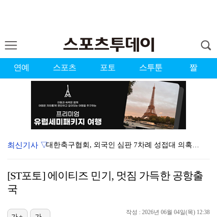
연예
스포츠
포토
스투툰
짤
최신기사 ▽
대한축구협회, 외국인 심판 7차례 성접대 의혹…이 기간…
청문회부터 압수수색·심판 성접대 의혹까지…월드컵 탈락이…
[ST포토] 에이티즈 민기, 멋짐 가득한 공항출
3승 사냥 시동 건 서교림 "샷·퍼트 만족스러워…좋은 …
국
"우산으로 때려"vs"그런 적 없다"…23기 부부 엇갈…
작성 : 2026년 06월 04일(목) 12:38
가+
가-
박지훈, 9월 잠실실내체육관서 앙코르 콘서트 개최