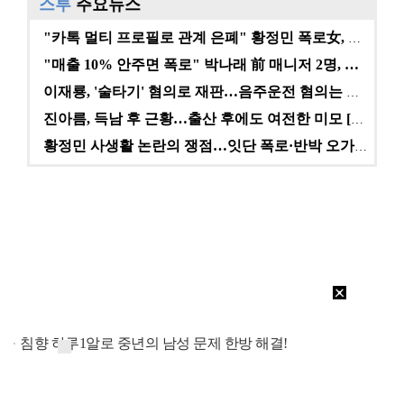
스투
주요뉴스
"카톡 멀티 프로필로 관계 은폐" 황정민 폭로女, 문자…
"매출 10% 안주면 폭로" 박나래 前 매니저 2명, …
이재룡, '술타기' 혐의로 재판…음주운전 혐의는 미적용…
진아름, 득남 후 근황…출산 후에도 여전한 미모 [스타…
황정민 사생활 논란의 쟁점…잇단 폭로·반박 오가는 소모…