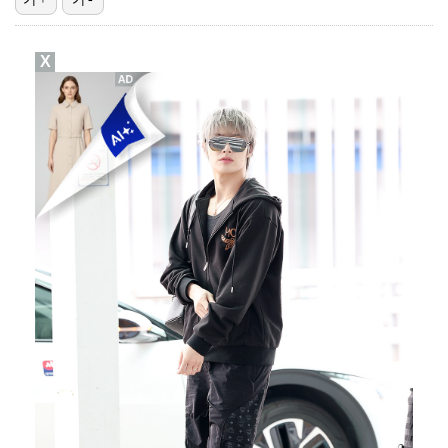
박문성 "축구협회 성접대 의혹? 사실이면 국제 망신…사…
X
폭로자 "황정민, 본인 말에 책임져야…내가 사생활에 초…
"기분 맞춰주려고" 축구협회, 외국인 심판 성접대 의혹…
'주장 완장' 김민재, 한국 떠나기 전 뮌헨 동료들에게…
방은희, 6년 지나도 생생한 母 고독사 아픔…끝내 오열…