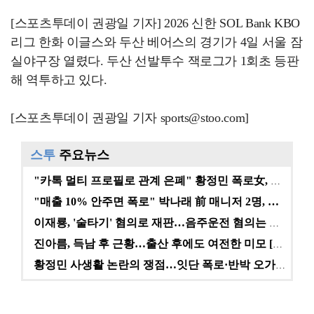
[스포츠투데이 권광일 기자] 2026 신한 SOL Bank KBO
리그 한화 이글스와 두산 베어스의 경기가 4일 서울 잠
실야구장 열렸다. 두산 선발투수 잭로그가 1회초 등판
해 역투하고 있다.
[스포츠투데이 권광일 기자 sports@stoo.com]
스투
주요뉴스
"카톡 멀티 프로필로 관계 은폐" 황정민 폭로女, 문자…
"매출 10% 안주면 폭로" 박나래 前 매니저 2명, …
이재룡, '술타기' 혐의로 재판…음주운전 혐의는 미적용…
진아름, 득남 후 근황…출산 후에도 여전한 미모 [스타…
황정민 사생활 논란의 쟁점…잇단 폭로·반박 오가는 소모…