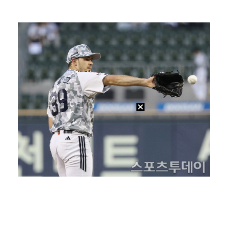
'오타니 MVP 경쟁자' 크로암스트롱, 홈런 아닌 발로…
[ST포토] 노승희, 거리 확인
[ST포토] 홀아웃 하는 박현경
[ST포토] 노승희, 파세이브
[ST포토] 노승희, 그린으로 간자