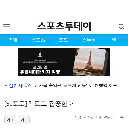
연예
스포츠
포토
스투툰
짤
최신기사 ▽
YG 신사옥 출입문 '골프채 난동' 女, 현행범 체포
축구협회 심판 성정대 의혹 日까지 퍼졌다…"스포츠 공평…
[ST포토] 잭로그, 집중한다
표창원, 남규리에 15년만 공개 사과…"내가 틀렸다"
[ST포토] 홀아웃 하는 박현경
작성 : 2026년 06월 04일(목) 18:44
가+
가-
[ST포토] 김시현, 홀컵에 붙인다