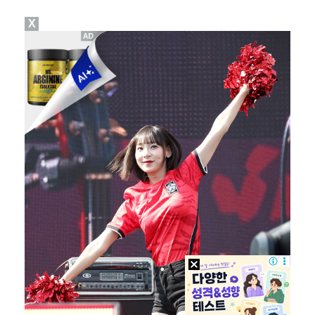
X
박지민 아나운서 "발리까지 갔는데…'피의 게임2' 출연…
에스파 고척돔 공연에 반가운 얼굴…아이들 미연·트와이스…
"언론사 대표·국회의원도"…최연청, 판사 남편까지 화려…
'서명관·야고 연속골' 울산, 동해안 더비서 포항 제압…
맨시티 마레스카 감독 "이강인은 훌륭한 선수…아틀레티코…