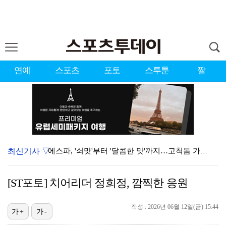
연예
스포츠
포토
스투툰
짤
최신기사 ▽
에스파, '쇠맛'부터 '달콤한 맛'까지…고척돔 가득 채…
'첫 승 도전' 장은수 "우승 의식하기보다 내 플레이에…
[ST포토] 치어리더 정희정, 깜찍한 응원
블랙핑크, 10주년 행사 논란에 사과 "커뮤니케이션 문…
작성 : 2026년 06월 12일(금) 15:44
에스파, 고척돔 입성…공연 시작 40분 만에 첫 인사 …
가+
가-
'리그 2연패 정조준' 아스널, 뉴캐슬서 기마랑이스 영…