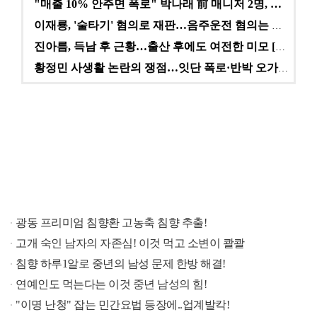
"매출 10% 안주면 폭로" 박나래 前 매니저 2명, …
이재룡, '술타기' 혐의로 재판…음주운전 혐의는 미적용…
진아름, 득남 후 근황…출산 후에도 여전한 미모 [스타…
황정민 사생활 논란의 쟁점…잇단 폭로·반박 오가는 소모…