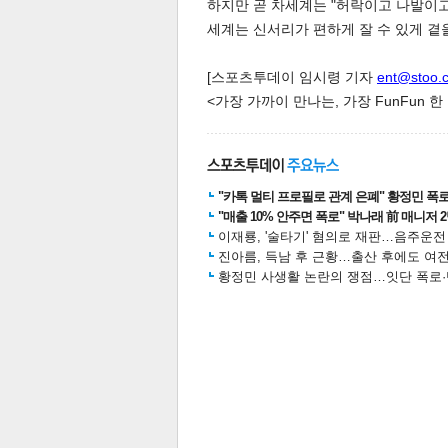
하지만 곧 차세계는 "허락이고 나발이고
세계는 신서리가 편하게 잘 수 있게 곁
[스포츠투데이 임시령 기자
ent@stoo.
<가장 가까이 만나는, 가장 FunFun 
"카톡 멀티 프로필로 관계 은폐" 황정민 폭로女
"매출 10% 안주면 폭로" 박나래 前 매니저 
이재룡, '술타기' 혐의로 재판…음주운
진아름, 득남 후 근황…출산 후에도 여전
보
황정민 사생활 논란의 쟁점…잇단 폭로·반