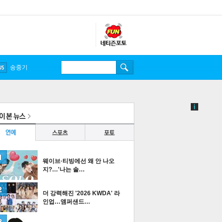
웨이브·티빙에선 왜 안 나오
지?…'나는 솔…
더 강력해진 '2026 KWDA' 라
인업…앰퍼샌드…