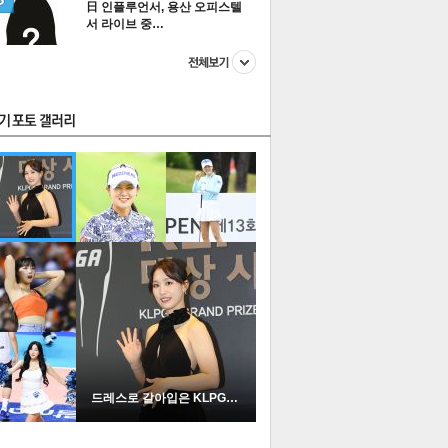
日 인플루언서, 용산 오피스텔
서 라이브 중…
스투펀
US
이 본 뉴스
스포츠
포토
드레스로 갈아입은 KLPGA …