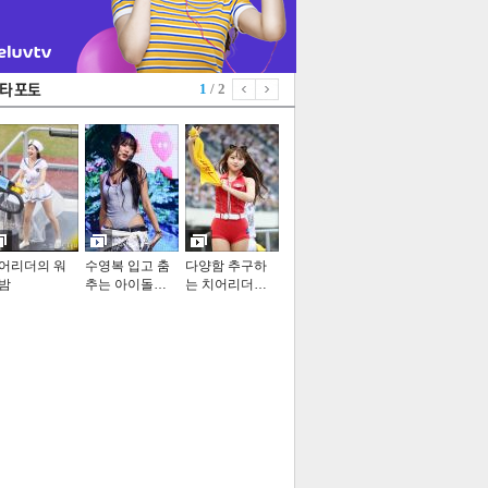
1
/ 2
어리더의 워
수영복 입고 춤
다양함 추구하
밤
추는 아이돌…
는 치어리더…