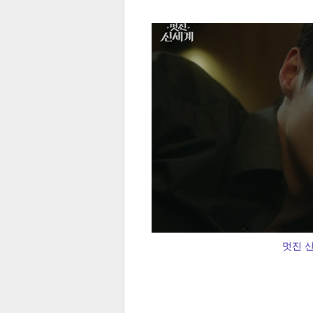
전
로그
즐겨찾기
많이 본 뉴스
최신 뉴스
연예
스포
멋진 신
페이
트위
댓글
밴드
네이