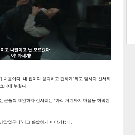
트 크
트 축
사
하기
보기
스
가 처음이다. 내 집이다 생각하고 편하게"라고 말하자 신서리
 쇼파에 누웠다.
 은근슬쩍 제안하자 신서리는 "아직 거기까지 마음을 허락한
 남았었구나"라고 씁쓸하게 이야기했다.