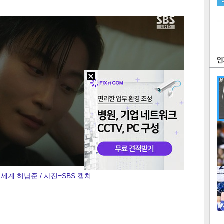
츠
라이프
포토
만화
FOC
많
연예
세계 허남준 / 사진=SBS 캡처
1
2
텍스
텍스
url 복
인쇄
목록