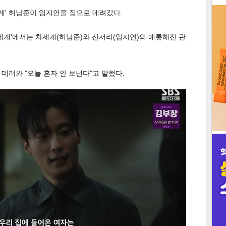
세계' 허남준이 임지연을 집으로 데려갔다.
3
신세계'에서는 차세계(허남준)와 신서리(임지연)의 애틋해진 관
데려와 "오늘 혼자 안 보낸다"고 말했다.
인