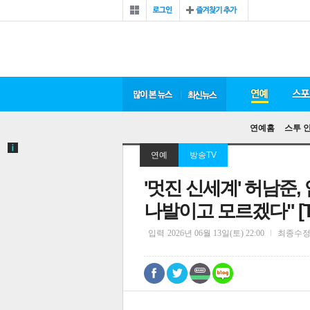
연예홈
스투 
연예
방송TV
'멋진 신세계' 허남준
나발이고 모르겠다" [
입력
2026년 06월 13일(토) 22:00
최종수
0