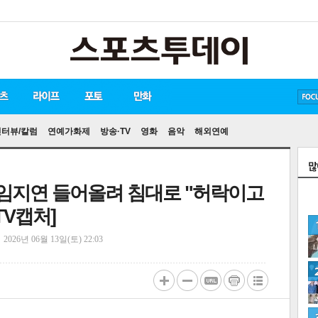
방탄소년단
손흥민
유아인
송중기
인터뷰/칼럼
연예가화제
방송·TV
영화
음악
해외연예
, 임지연 들어올려 침대로 "허락이고
TV캡처]
정
2026년 06월 13일(토) 22:03