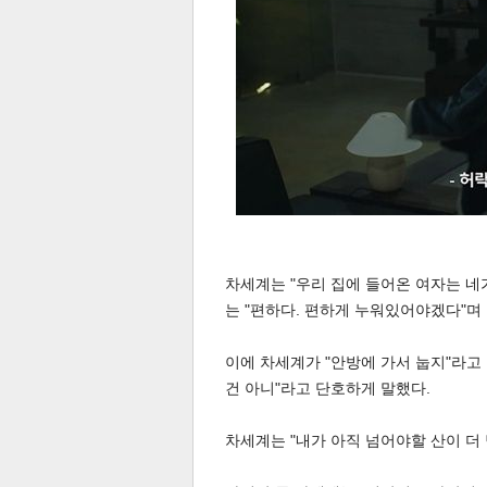
스북
터 공
달기
공유
버블
차세계는 "우리 집에 들어온 여자는 네
는 "편하다. 편하게 누워있어야겠다"며
이에 차세계가 "안방에 가서 눕지"라고
건 아니"라고 단호하게 말했다.
차세계는 "내가 아직 넘어야할 산이 더