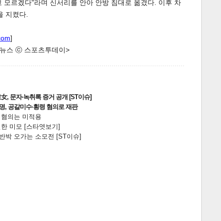
 모르겠다"라며 신서리를 안아 안방 침대로 옮겼다. 이후 차
을 지켰다.
com
]
한 뉴스 ⓒ 스포츠투데이>
, 문자·녹취록 증거 공개 [ST이슈]
2명, 공갈미수·횡령 혐의로 재판
전 혐의는 미적용
한 미모 [스타엿보기]
박 오가는 소모전 [ST이슈]