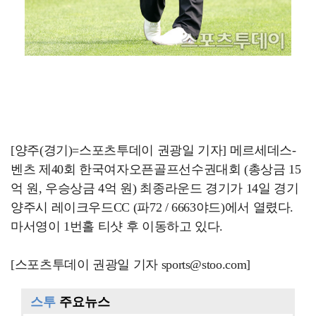
[양주(경기)=스포츠투데이 권광일 기자] 메르세데스-
벤츠 제40회 한국여자오픈골프선수권대회 (총상금 15
억 원, 우승상금 4억 원) 최종라운드 경기가 14일 경기
양주시 레이크우드CC (파72 / 6663야드)에서 열렸다.
마서영이 1번홀 티샷 후 이동하고 있다.
[스포츠투데이 권광일 기자 sports@stoo.com]
스투
주요뉴스