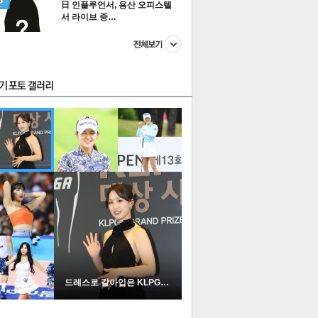
日 인플루언서, 용산 오피스텔
서 라이브 중…
스투펀
US
이 본 뉴스
스포츠
포토
드레스로 갈아입은 KLPGA …