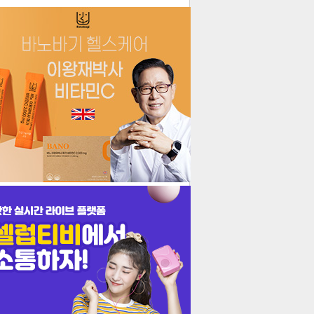
더보기
기포토