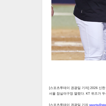
[스포츠투데이 권광일 기자] 2026 신한 
서울 잠실야구장 열렸다. KT 위즈가 두
[스포츠투데이 권광일 기자
sports@st