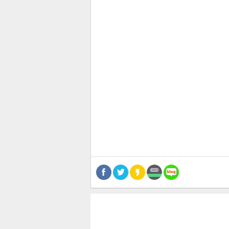
스북
터 공
달기
공유
버블
관련뉴스