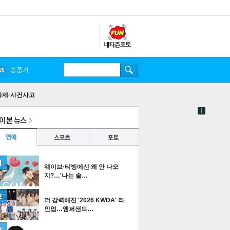
송중기
화제·사건사고
웨이브·티빙에선 왜 안 나오
지?…'나는 솔…
더 강력해진 '2026 KWDA' 라
인업…앰퍼샌드…