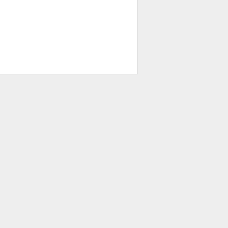
이
다
타포토