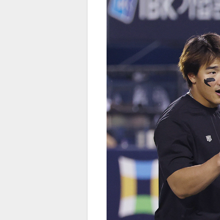
전
로그
즐겨찾기
많이 본 뉴스
최신 뉴스
연예
스포
페이
트위
댓글
밴드
네이