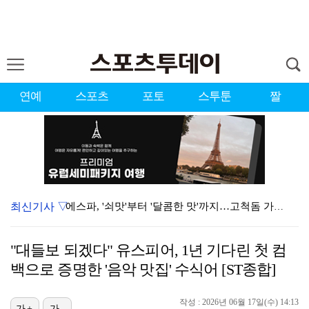
연예
스포츠
포토
스투툰
짤
최신기사 ▽
에스파, '쇠맛'부터 '달콤한 맛'까지…고척돔 가득 채…
블랙핑크, 10주년 행사 논란에 사과 "커뮤니케이션 문…
"대들보 되겠다" 유스피어, 1년 기다린 첫 컴
'리그 2연패 정조준' 아스널, 뉴캐슬서 기마랑이스 영…
백으로 증명한 '음악 맛집' 수식어 [ST종합]
에스파 고척돔 공연에 반가운 얼굴…아이들 미연·트와이스…
작성 : 2026년 06월 17일(수) 14:13
가+
가-
에스파, 고척돔 입성…공연 시작 40분 만에 첫 인사 …