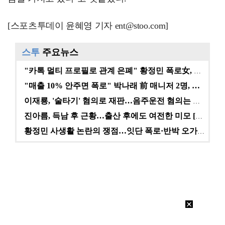
[스포츠투데이 윤혜영 기자 ent@stoo.com]
스투
주요뉴스
"카톡 멀티 프로필로 관계 은폐" 황정민 폭로女, 문자…
"매출 10% 안주면 폭로" 박나래 前 매니저 2명, …
이재룡, '술타기' 혐의로 재판…음주운전 혐의는 미적용…
진아름, 득남 후 근황…출산 후에도 여전한 미모 [스타…
황정민 사생활 논란의 쟁점…잇단 폭로·반박 오가는 소모…