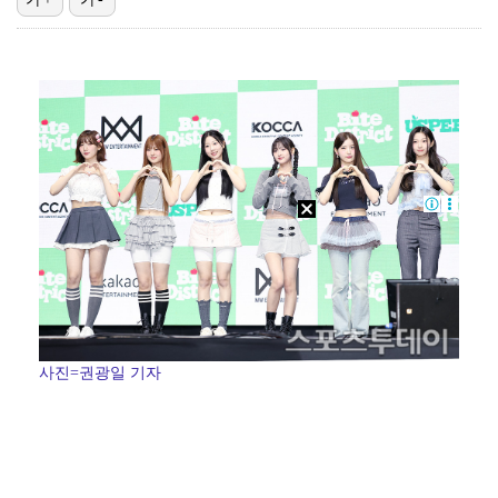
한국 남자배구, 중국 3-0 완파하고 동아시아선수권 결…
"언론사 대표·국회의원도"…최연청, 판사 남편까지 화려…
'첫 승 도전' 장은수 "우승 의식하기보다 내 플레이에…
박지민 아나운서 "발리까지 갔는데…'피의 게임2' 출연…
'서명관·야고 연속골' 울산, 동해안 더비서 포항 제압…
사진=권광일 기자