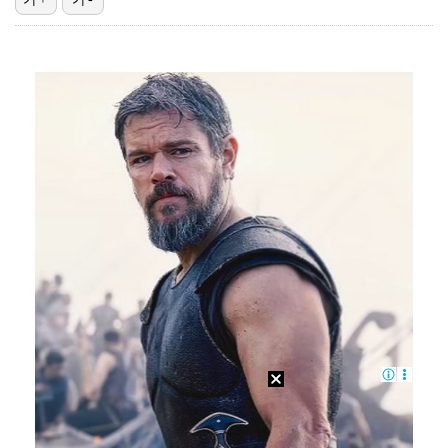
박지민 아나운서 "발리까지 갔는데…'피의 게임2' 출연…
'리그 2연패 정조준' 아스널, 뉴캐슬서 기마랑이스 영…
맨시티 마레스카 감독 "이강인은 훌륭한 선수…아틀레티코…
"언론사 대표·국회의원도"…최연청, 판사 남편까지 화려…
[ST포토] 이강인, 환하게 웃으며