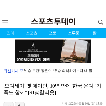
연예
스포츠
포토
스투툰
짤
최신기사 ▽
'첫 승 도전' 장은수 "우승 의식하기보다 내 플레이에…
에스파, '쇠맛'부터 '달콤한 맛'까지…고척돔 가득 채…
'오디세이' 맷 데이먼, 10년 만에 한국 온다 "가
에스파, 고척돔 입성…공연 시작 40분 만에 첫 인사 …
족도 함께" [ST@할리웃]
블랙핑크, 10주년 행사 논란에 사과 "커뮤니케이션 문…
작성 : 2026년 06월 30일(화) 15:49
가+
가-
에스파 고척돔 공연에 반가운 얼굴…아이들 미연·트와이스…