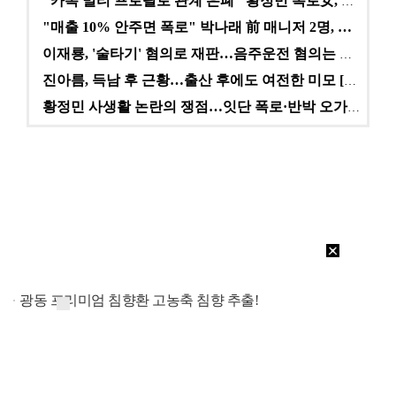
"카톡 멀티 프로필로 관계 은폐" 황정민 폭로女, 문자…
"매출 10% 안주면 폭로" 박나래 前 매니저 2명, …
이재룡, '술타기' 혐의로 재판…음주운전 혐의는 미적용…
진아름, 득남 후 근황…출산 후에도 여전한 미모 [스타…
황정민 사생활 논란의 쟁점…잇단 폭로·반박 오가는 소모…