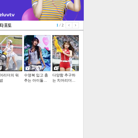
1
/ 2
어리더의 워
수영복 입고 춤
다양함 추구하
밤
추는 아이돌…
는 치어리더…