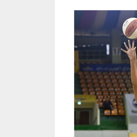
전
로그
즐겨찾기
많이 본 뉴스
최신 뉴스
연예
스포
페이
트위
댓글
밴드
네이