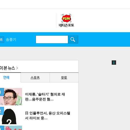
송중기
이재룡, '술타기' 혐의로 재
판…음주운전 혐…
日 인플루언서, 용산 오피스텔
서 라이브 중…