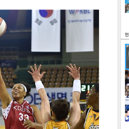
츠
라이프
포토
만화
FOC
많
연예
1
2
텍스
텍스
url 복
인쇄
목록