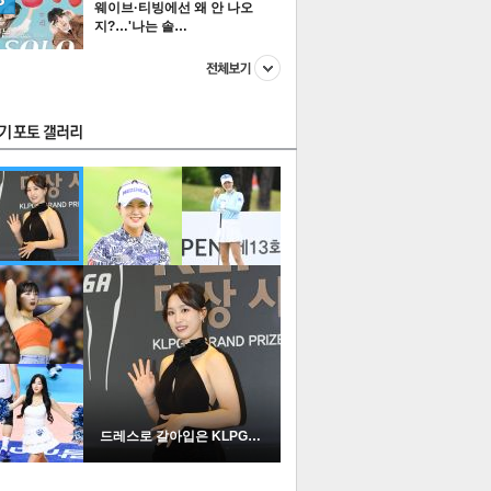
웨이브·티빙에선 왜 안 나오
지?…'나는 솔…
스투펀
US
이 본 뉴스
스포츠
포토
드레스로 갈아입은 KLPGA …