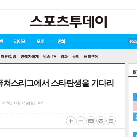
방탄소년단
손흥민
유아인
인터뷰/칼럼
연예가화제
방송·TV
영화
음악
해외연예
L 퓨쳐스리그에서 스타탄생을 기다리
정
2015년 11월 16일(월) 16:19