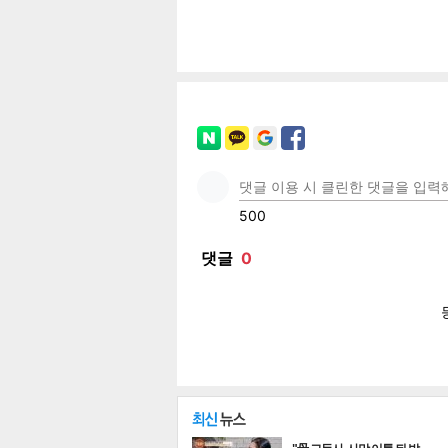
페이
트위
카카
밴드
네이
기