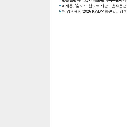
한숨 돌린 韓 극장가, 매출·관객·특수관까지 
이재룡, '술타기' 혐의로 재판…음주운
더 강력해진 '2026 KWDA' 라인업
보
관련뉴스