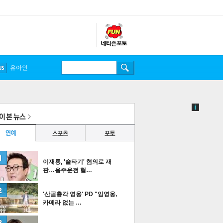
송중기
유아인
이재룡, '술타기' 혐의로 재
판…음주운전 혐…
'산골총각 영웅' PD "임영웅,
카메라 없는 …