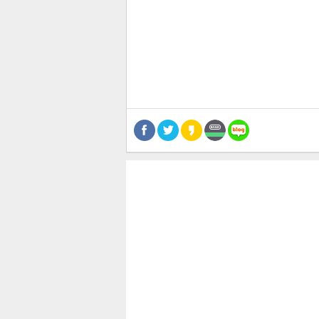
공유
유
로그