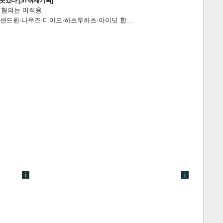
웃었다 [ST취재기획]
전 혐의는 미적용
…앰퍼샌드원·나우즈·미야오·하츠투하츠·아이딧 합…