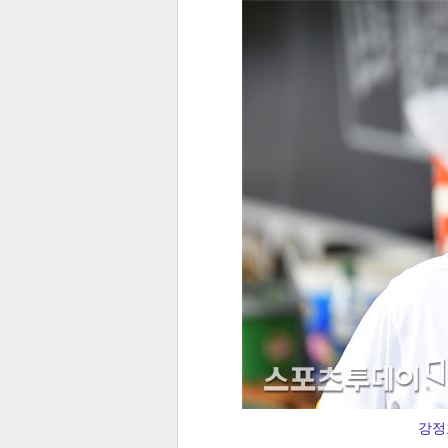
전
로그
즐겨찾기
많이 본 뉴스
최신 뉴스
연예
스포
페이
트위
댓글
밴드
네이
강정호