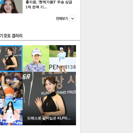
홍지윤, '현역가왕3' 우승 상금
1억 전액 기…
스투펀
US
이 본 뉴스
스포츠
포토
드레스로 갈아입은 KLPGA …