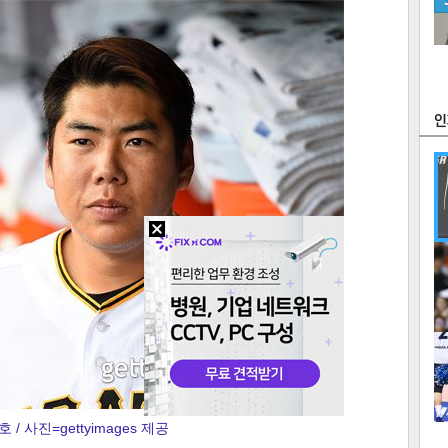
츠
라이프
포토
만화
FOC
많
연예
1
텍스
텍스
url 복
인쇄
목록
2
 / 사진=gettyimages 제공