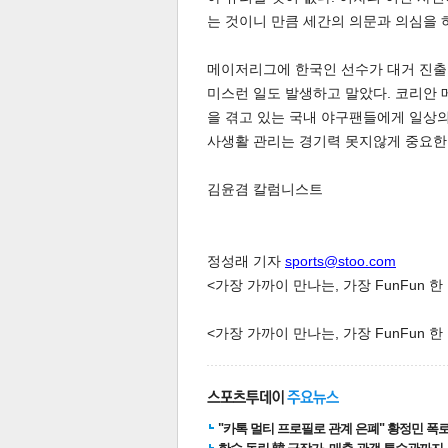
는 것이니 만큼 세간의 의문과 의심을 
스북
터 공
달기
공유
버블
메이저리그에 한국인 선수가 대거 진출
미스런 일도 발생하고 말았다. 코리안
을 겪고 있는 국내 야구팬들에게 일상의
사생활 관리는 경기력 못지않게 중요한
김윤겸 칼럼니스트
정성래 기자
sports@stoo.com
<가장 가까이 만나는, 가장 FunFun 
<가장 가까이 만나는, 가장 FunFun 
"카톡 멀티 프로필로 관계 은폐" 황정민 폭로女