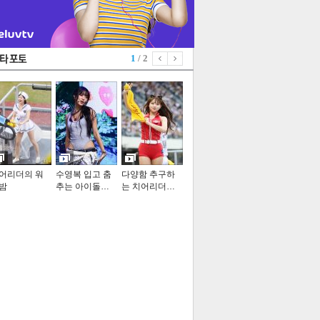
1
/ 2
어리더의 워
수영복 입고 춤
다양함 추구하
밤
추는 아이돌…
는 치어리더…