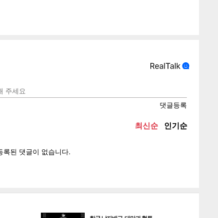
텍스
텍스
url 복
인쇄
목록