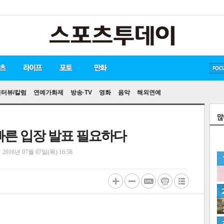
방탄소년단
손흥민
인터뷰/칼럼
연예가화제
방송·TV
영화
음악
해외연예
빠른 입장 발표 필요하다
정
2016년 07월 07일(목) 16:58