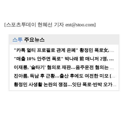
[스포츠투데이 현혜선 기자 ent@stoo.com]
스투
주요뉴스
"카톡 멀티 프로필로 관계 은폐" 황정민 폭로女, 문자…
"매출 10% 안주면 폭로" 박나래 前 매니저 2명, …
이재룡, '술타기' 혐의로 재판…음주운전 혐의는 미적용…
진아름, 득남 후 근황…출산 후에도 여전한 미모 [스타…
황정민 사생활 논란의 쟁점…잇단 폭로·반박 오가는 소모…