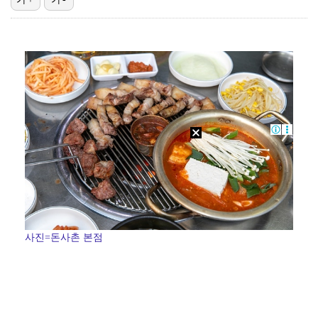
대놓고 '심판 마사지'로 결재 받기도…최종 결재권자는 …
폭발물 지킨 안보현, '악마 교관' 정은채와 재회(재벌…
'1라운드 115위' 김민별, 2라운드 7타 줄이며 7…
외신까지 퍼지고 있는 축구협회 성접대 논란…2002 한…
'오징어 게임' 미국판 스핀오프, 제작 무산설 "넷플릭…
사진=돈사촌 본점