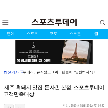
연예
스포츠
포토
스투툰
짤
최신기사 ▽
누에라, '뮤직뱅크' 1위…팬들에 "영원하자" [TV캡…
서장훈 감독 "내 능력 부족" 자책하게 만든 펜타곤과의…
'제주 흑돼지 맛집' 돈사촌 본점, 스포츠투데이
대한축구협회의 '심판 성접대'…최악의 경우 런던 올림픽…
고객만족대상
강채연, 제주삼다수 2R 깜짝 선두 도약…박민지 공동 …
작성 : 2020년 02월 20일(목) 14:42
진세연, 전속계약 종료…FA 시장 나왔다 [공식]
가+
가-