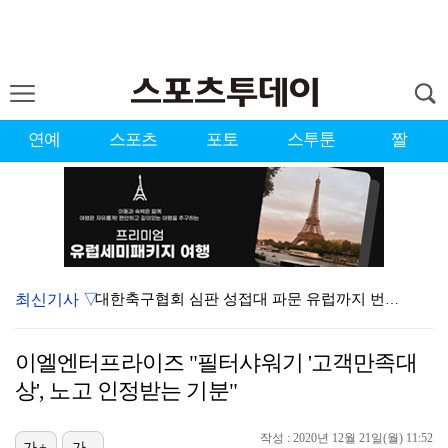
연예
스포츠
포토
스투툰
짤
최신기사 ▽
대한축구협회 심판 성접대 파문 유럽까지 번졌다…佛 매체…
'황정민 스토킹 혐의' A씨 11일 결심 공판
이엘엔터프라이즈 "필터샤워기 '고객만족대
[ST포토] 이강인, 폭염 속 오픈트레이닝
상', 노고 인정받는 기분"
[ST포토] 호세 히메네스, 한국 팬들 외침에 미소
작성 : 2020년 12월 21일(월) 11:52
[ST포토] 이강인, 말근육 폭발
가+
가-