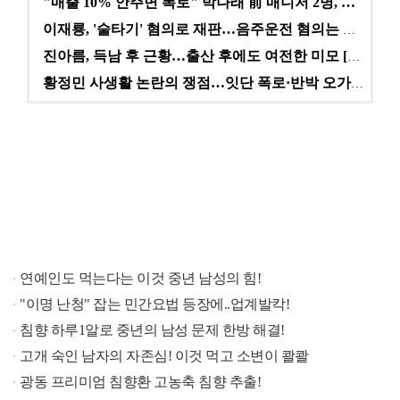
"매출 10% 안주면 폭로" 박나래 前 매니저 2명, …
이재룡, '술타기' 혐의로 재판…음주운전 혐의는 미적용…
진아름, 득남 후 근황…출산 후에도 여전한 미모 [스타…
황정민 사생활 논란의 쟁점…잇단 폭로·반박 오가는 소모…