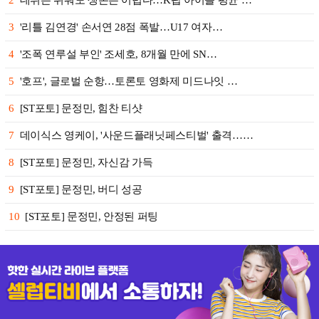
2
데뷔는 쉬워도 생존은 어렵다…K팝 아이돌 평균 …
3
'리틀 김연경' 손서연 28점 폭발…U17 여자…
4
'조폭 연루설 부인' 조세호, 8개월 만에 SN…
5
'호프', 글로벌 순항…토론토 영화제 미드나잇 …
6
[ST포토] 문정민, 힘찬 티샷
7
데이식스 영케이, '사운드플래닛페스티벌' 출격……
8
[ST포토] 문정민, 자신감 가득
9
[ST포토] 문정민, 버디 성공
10
[ST포토] 문정민, 안정된 퍼팅