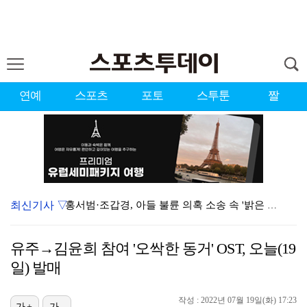
연예
스포츠
포토
스투툰
짤
최신기사 ▽
홍서범·조갑경, 아들 불륜 의혹 소송 속 '밝은 근황'…
데뷔는 쉬워도 생존은 어렵다…K팝 아이돌 평균 수명 4…
유주→김윤희 참여 '오싹한 동거' OST, 오늘(19
'리틀 김연경' 손서연 28점 폭발…U17 여자배구, …
일) 발매
'조폭 연루설 부인' 조세호, 8개월 만에 SNS 업로…
작성 : 2022년 07월 19일(화) 17:23
가+
가-
'호프', 글로벌 순항…토론토 영화제 미드나잇 매드니스…