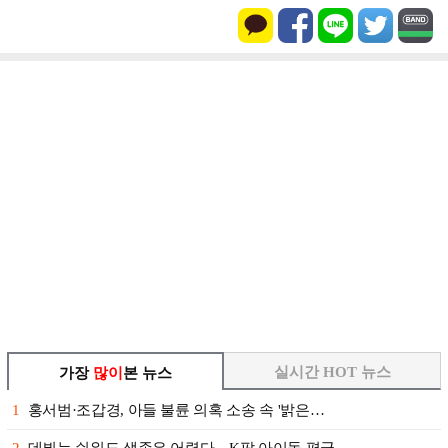
실시간 HOT 뉴스
가장
많이
본 뉴스
1
홍서범·조갑경, 아들 불륜 의혹 소송 속 '밝은…