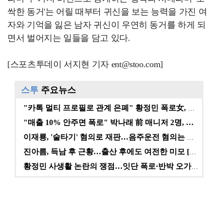
싹한 동거'는 어릴 때부터 귀신을 보는 능력을 가진 여
자와 기억을 잃은 남자 귀신이 우연히 동거를 하게 되
면서 벌어지는 일들을 담고 있다.
[스포츠투데이 서지현 기자 ent@stoo.com]
스투
주요뉴스
"카톡 멀티 프로필로 관계 은폐" 황정민 폭로女, 문자…
"매출 10% 안주면 폭로" 박나래 前 매니저 2명, …
이재룡, '술타기' 혐의로 재판…음주운전 혐의는 미적용…
진아름, 득남 후 근황…출산 후에도 여전한 미모 [스타…
황정민 사생활 논란의 쟁점…잇단 폭로·반박 오가는 소모…