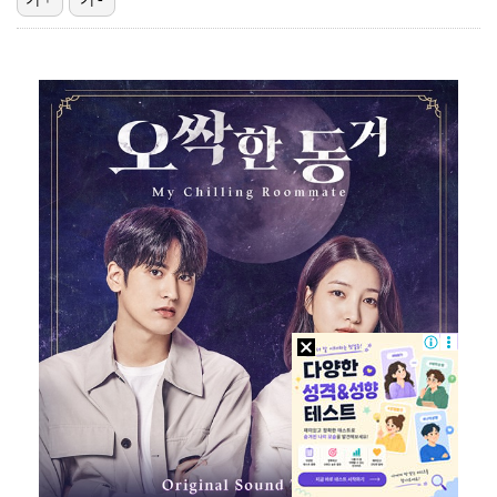
[ST포토] 문정민, 힘찬 티샷
데이식스 영케이, '사운드플래닛페스티벌' 출격…첫 솔로…
[ST포토] 문정민, 자신감 가득
[ST포토] 문정민, 버디 성공
[ST포토] 문정민, 안정된 퍼팅