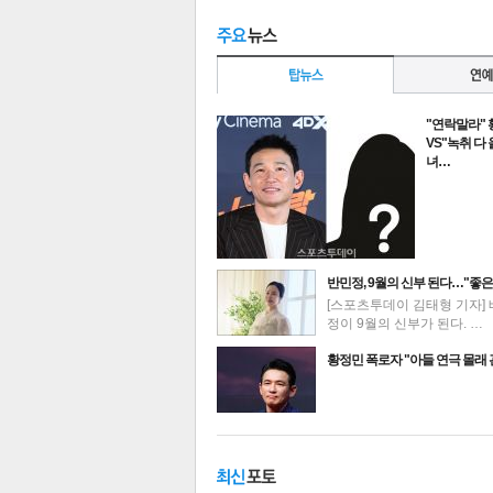
"연락말라"
VS"녹취 다
녀…
반민정, 9월의 신부 된다…"좋은
[스포츠투데이 김태형 기자] 
정이 9월의 신부가 된다. …
최신뉴스
황정민 폭로자 "아들 연극 몰래
기