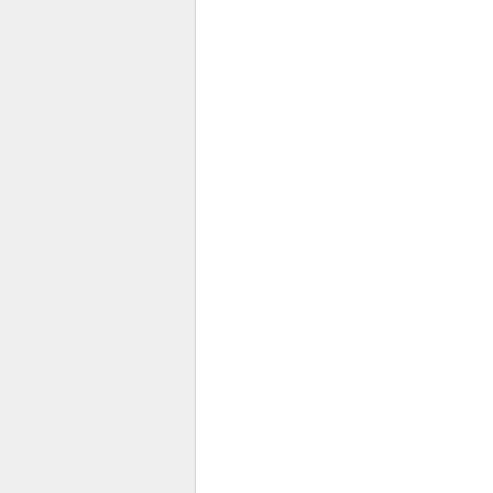
스북
터 공
달기
공유
버블
관련뉴스