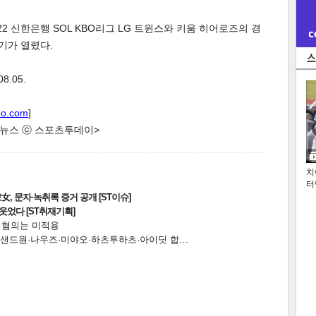
22 신한은행 SOL KBO리그 LG 트윈스와 키움 히어로즈의 경
기가 열렸다.
.05.
oo.com
]
한 뉴스 ⓒ 스포츠투데이>
치
터
, 문자·녹취록 증거 공개 [ST이슈]
웃었다 [ST취재기획]
전 혐의는 미적용
…앰퍼샌드원·나우즈·미야오·하츠투하츠·아이딧 합…