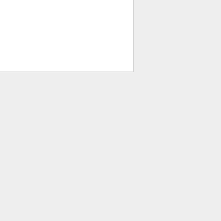
이
다
타포토