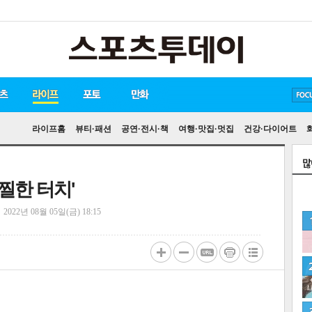
방탄소년단
손흥민
라이프홈
뷰티·패션
공연·전시·책
여행·맛집·멋집
건강·다이어트
아찔한 터치'
정
2022년 08월 05일(금) 18:15