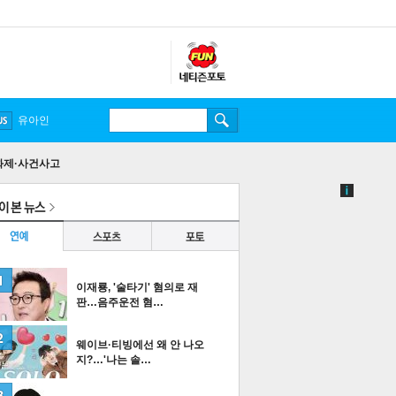
송중기
유아인
화제·사건사고
이재룡, '술타기' 혐의로 재
판…음주운전 혐…
웨이브·티빙에선 왜 안 나오
지?…'나는 솔…