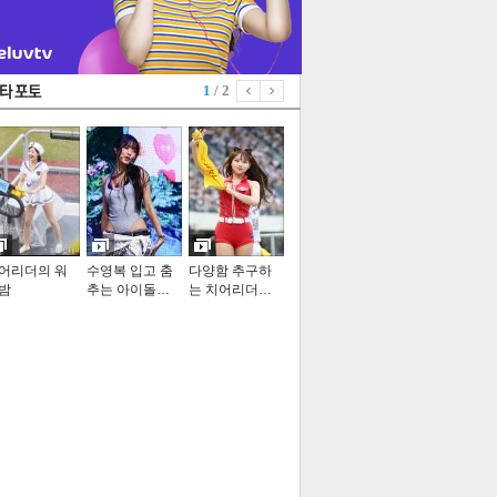
1
/ 2
어리더의 워
수영복 입고 춤
다양함 추구하
밤
추는 아이돌…
는 치어리더…