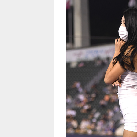
전
로그
즐겨찾기
많이 본 뉴스
최신 뉴스
연예
스포
페이
트위
댓글
밴드
네이